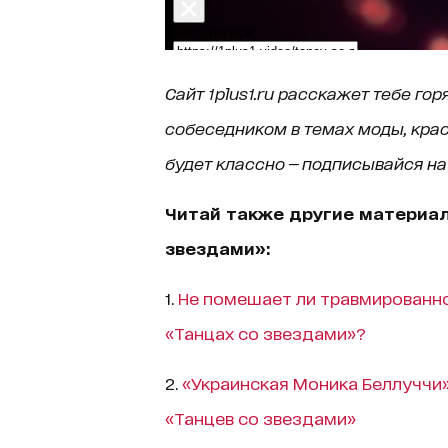
Сайт
1
plus
1.
ru
расскажет тебе горя
собеседником в темах моды, крас
будет классно — подписывайся н
Читай также другие материал
звездами»:
1.
Не помешает ли травмированн
«Танцах со звездами»?
2.
«Украинская Моника Беллуччи
«Танцев со звездами»