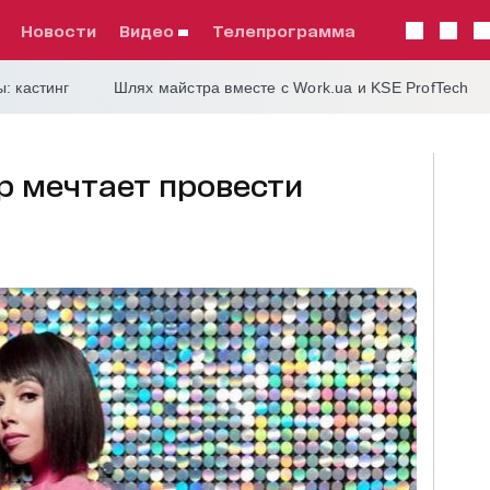
Новости
видео
телепрограмма
: кастинг
Шлях майстра вместе с Work.ua и KSE ProfTech
р мечтает провести