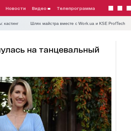
Новости
видео
телепрограмма
: кастинг
Шлях майстра вместе с Work.ua и KSE ProfTech
нулась на танцевальный