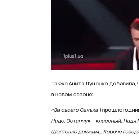
Также Анита Луценко добавила, ч
в новом сезоне:
«За своего Санька
(прошлогодний
Надо. Остапчук — классный. Надя 
Шоптенко дружим... Короче говоря