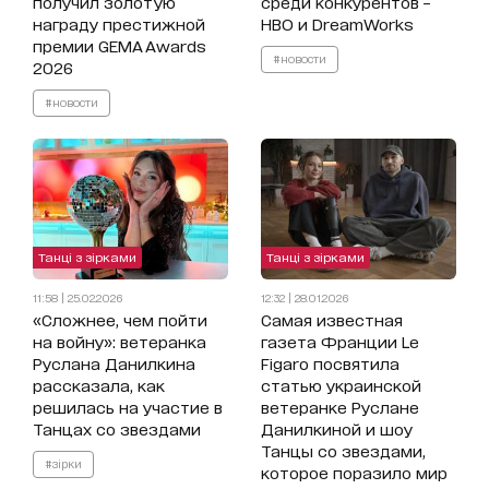
получил золотую
среди конкурентов –
награду престижной
HBO и DreamWorks
премии GEMA Awards
#новости
2026
#новости
Танці з зірками
Танці з зірками
11:58 | 25.02.2026
12:32 | 28.01.2026
«Сложнее, чем пойти
Самая известная
на войну»: ветеранка
газета Франции Le
Руслана Данилкина
Figaro посвятила
рассказала, как
статью украинской
решилась на участие в
ветеранке Руслане
Танцах со звездами
Данилкиной и шоу
Танцы со звездами,
#зірки
которое поразило мир