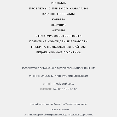
РЕКЛАМА
ПРОБЛЕМЫ С ПРИЁМОМ КАНАЛА 1+1
КАТАЛОГ ПРОГРАММ
КАРЬЕРА
ВЕДУЩИЕ
АВТОРЫ
СТРУКТУРА СОБСТВЕННОСТИ
ПОЛИТИКА КОНФИДЕНЦИАЛЬНОСТИ
ПРАВИЛА ПОЛЬЗОВАНИЯ САЙТОМ
РЕДАКЦИОННАЯ ПОЛИТИКА
Товариство з обмеженою відповідальністю "ВІЖН 1+1"
Україна, 04080, м. Київ, вул. Кирилівська, 23
е-mail:
media@1plus1.tv
Телефон:
+38 044 490 01 01
Ідентифікатор медіа в Реєстрі суб’єктів у сфері медіа:
L10-01914, R10-01810
З питань комерційної співпраці й розміщення реклами звертайтесь