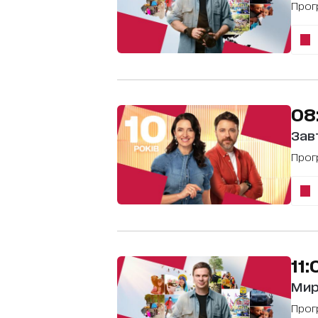
Про
08
Зав
Про
11:
Мир
Про