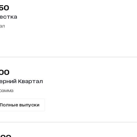
:50
естка
иал
:00
ерний Квартал
грамма
Полные выпуски
:00