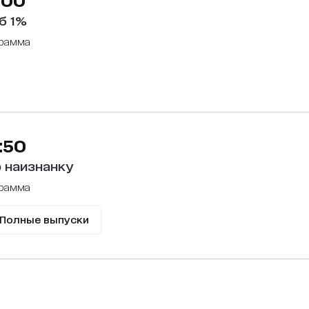
б 1%
грамма
:50
 наизнанку
грамма
Полные выпуски