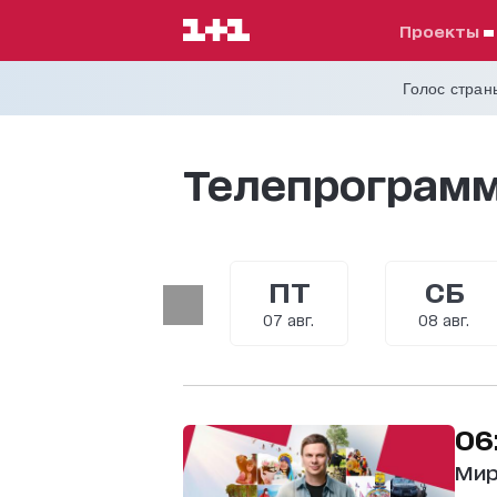
проекты
Голос страны
Телепрограмм
ЧТ
ПТ
СБ
06 авг.
07 авг.
08 авг.
06
Мир