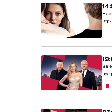
14
Нев
сер
19
Веч
Про
23