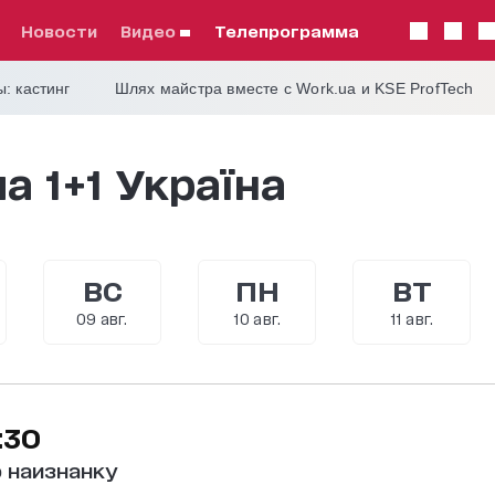
Новости
видео
телепрограмма
: кастинг
Шлях майстра вместе с Work.ua и KSE ProfTech
а 1+1 Україна
ВС
ПН
ВТ
09 авг.
10 авг.
11 авг.
:30
 наизнанку