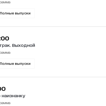
грамма
Полные выпуски
:00
трак. Выходной
грамма
Полные выпуски
00
 наизнанку
грамма