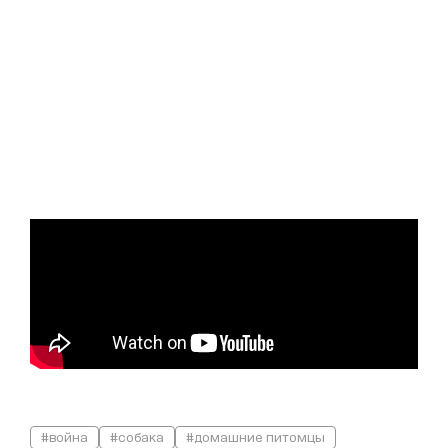
#война
#собака
#домашние питомцы