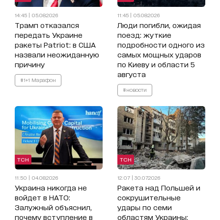
14:45 | 05.08.2026
11:45 | 05.08.2026
Трамп отказался
Люди погибли, ожидая
передать Украине
поезд: жуткие
ракеты Patriot: в США
подробности одного из
назвали неожиданную
самых мощных ударов
причину
по Киеву и области 5
августа
#1+1 Марафон
#новости
ТСН
ТСН
11:50 | 04.08.2026
12:07 | 30.07.2026
Украина никогда не
Ракета над Польшей и
войдет в НАТО:
сокрушительные
Залужный объяснил,
удары по семи
почему вступление в
областям Украины: