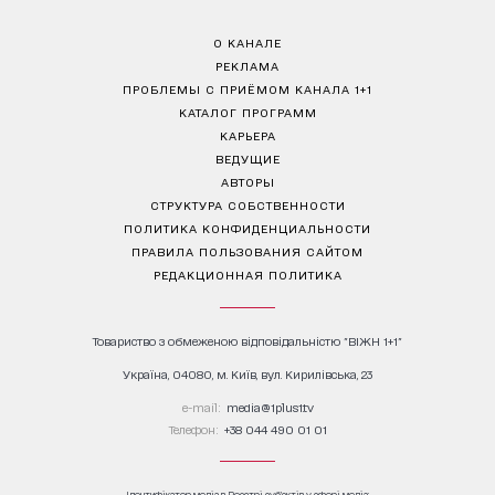
О КАНАЛЕ
РЕКЛАМА
ПРОБЛЕМЫ С ПРИЁМОМ КАНАЛА 1+1
КАТАЛОГ ПРОГРАММ
КАРЬЕРА
ВЕДУЩИЕ
АВТОРЫ
СТРУКТУРА СОБСТВЕННОСТИ
ПОЛИТИКА КОНФИДЕНЦИАЛЬНОСТИ
ПРАВИЛА ПОЛЬЗОВАНИЯ САЙТОМ
РЕДАКЦИОННАЯ ПОЛИТИКА
Товариство з обмеженою відповідальністю "ВІЖН 1+1"
Україна, 04080, м. Київ, вул. Кирилівська, 23
е-mail:
media@1plus1.tv
Телефон:
+38 044 490 01 01
Ідентифікатор медіа в Реєстрі суб’єктів у сфері медіа: