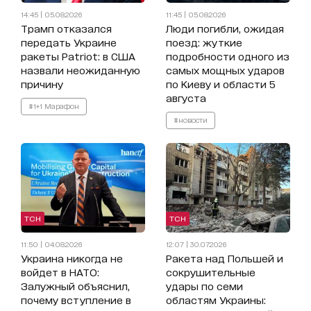
14:45 | 05.08.2026
11:45 | 05.08.2026
Трамп отказался
Люди погибли, ожидая
передать Украине
поезд: жуткие
ракеты Patriot: в США
подробности одного из
назвали неожиданную
самых мощных ударов
причину
по Киеву и области 5
августа
#1+1 Марафон
#новости
ТСН
ТСН
11:50 | 04.08.2026
12:07 | 30.07.2026
Украина никогда не
Ракета над Польшей и
войдет в НАТО:
сокрушительные
Залужный объяснил,
удары по семи
почему вступление в
областям Украины: