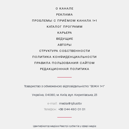
О КАНАЛЕ
РЕКЛАМА
ПРОБЛЕМЫ С ПРИЁМОМ КАНАЛА 1+1
КАТАЛОГ ПРОГРАММ
КАРЬЕРА
ВЕДУЩИЕ
АВТОРЫ
СТРУКТУРА СОБСТВЕННОСТИ
ПОЛИТИКА КОНФИДЕНЦИАЛЬНОСТИ
ПРАВИЛА ПОЛЬЗОВАНИЯ САЙТОМ
РЕДАКЦИОННАЯ ПОЛИТИКА
Товариство з обмеженою відповідальністю "ВІЖН 1+1"
Україна, 04080, м. Київ, вул. Кирилівська, 23
е-mail:
media@1plus1.tv
Телефон:
+38 044 490 01 01
Ідентифікатор медіа в Реєстрі суб’єктів у сфері медіа: