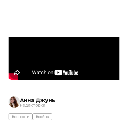
Анна Джунь
Редакторка
#новости
#война