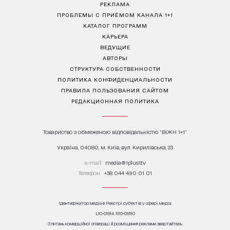
РЕКЛАМА
ПРОБЛЕМЫ С ПРИЁМОМ КАНАЛА 1+1
КАТАЛОГ ПРОГРАММ
КАРЬЕРА
ВЕДУЩИЕ
АВТОРЫ
СТРУКТУРА СОБСТВЕННОСТИ
ПОЛИТИКА КОНФИДЕНЦИАЛЬНОСТИ
ПРАВИЛА ПОЛЬЗОВАНИЯ САЙТОМ
РЕДАКЦИОННАЯ ПОЛИТИКА
Товариство з обмеженою відповідальністю "ВІЖН 1+1"
Україна, 04080, м. Київ, вул. Кирилівська, 23
е-mail:
media@1plus1.tv
Телефон:
+38 044 490 01 01
Ідентифікатор медіа в Реєстрі суб’єктів у сфері медіа:
L10-01914, R10-01810
З питань комерційної співпраці й розміщення реклами звертайтесь