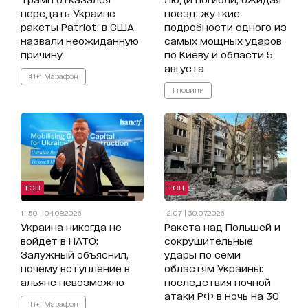
передать Украине
поезд: жуткие
ракеты Patriot: в США
подробности одного из
назвали неожиданную
самых мощных ударов
причину
по Киеву и области 5
августа
#1+1 Марафон
#новини
ТСН
ТСН
11:50 | 04.08.2026
12:07 | 30.07.2026
Украина никогда не
Ракета над Польшей и
войдет в НАТО:
сокрушительные
Залужный объяснил,
удары по семи
почему вступление в
областям Украины:
альянс невозможно
последствия ночной
атаки РФ в ночь на 30
#1+1 Марафон