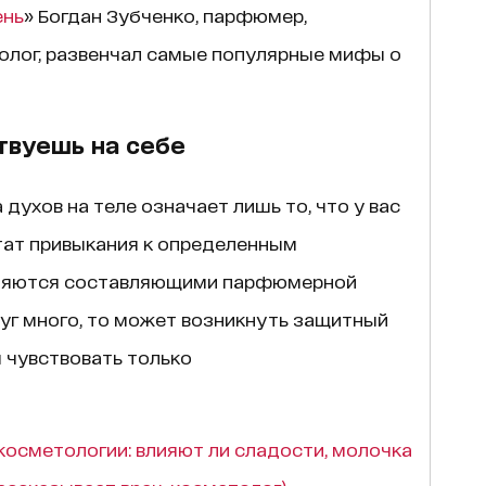
ень
» Богдан Зубченко, парфюмер,
лог, развенчал самые популярные мифы о
твуешь на себе
духов на теле означает лишь то, что у вас
тат привыкания к определенным
вляются составляющими парфюмерной
уг много, то может возникнуть защитный
 чувствовать только
косметологии: влияют ли сладости, молочка