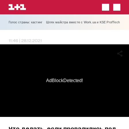
Голос страны: кастинг
Шлях майстра вместе с Work.ua и KSE ProfTech
11:46 | 28.12.2021
AdBlockDetected!
Что делать, если провалились под