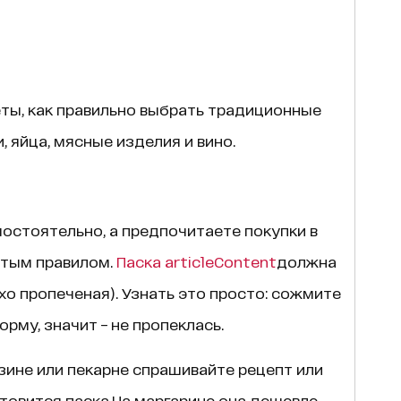
ты, как правильно выбрать традиционные
, яйца, мясные изделия и вино.
мостоятельно, а предпочитаете покупки в
стым правилом.
Паска
articleContent
должна
хо пропеченая). Узнать это просто: сожмите
орму, значит – не пропеклась.
азине или пекарне спрашивайте рецепт или
отовится паска.На маргарине она дешевле,