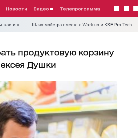
Новости
видео
телепрограмма
: кастинг
Шлях майстра вместе с Work.ua и KSE ProfTech
рать продуктовую корзину
лексея Душки