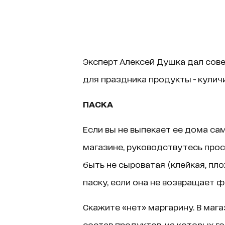
Эксперт Алексей Душка дал сове
для праздника продукты - куличи
ПАСКА
Если вы не выпекает ее дома са
магазине, руководствутесь про
быть не сыроватая (клейкая, пло
паску, если она не возвращает ф
Скажите «нет» маргарину. В маг
состав продуктов, из которых г