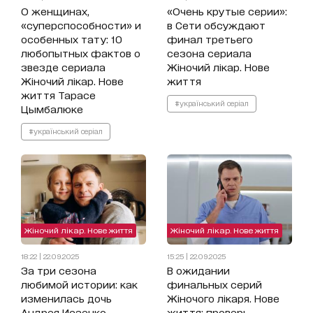
О женщинах,
«Очень крутые серии»:
«суперспособности» и
в Сети обсуждают
особенных тату: 10
финал третьего
любопытных фактов о
сезона сериала
звезде сериала
Жіночий лікар. Нове
Жіночий лікар. Нове
життя
життя Тарасе
#український серіал
Цымбалюке
#український серіал
Жіночий лікар. Нове життя
Жіночий лікар. Нове життя
18:22 | 22.09.2025
15:25 | 22.09.2025
За три сезона
В ожидании
любимой истории: как
финальных серий
изменилась дочь
Жіночого лікаря. Нове
Андрея Исаенко,
життя: проверь,