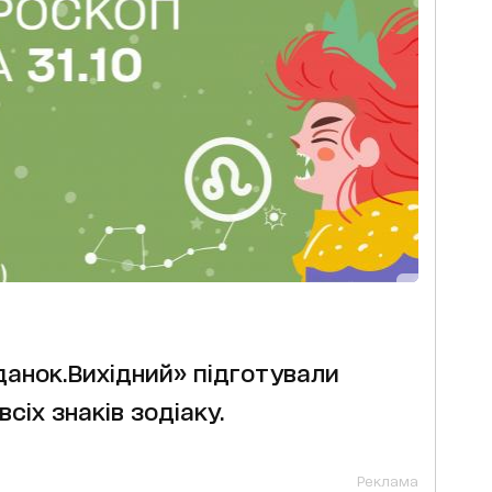
данок.Вихідний» підготували
сіх знаків зодіаку.
Реклама