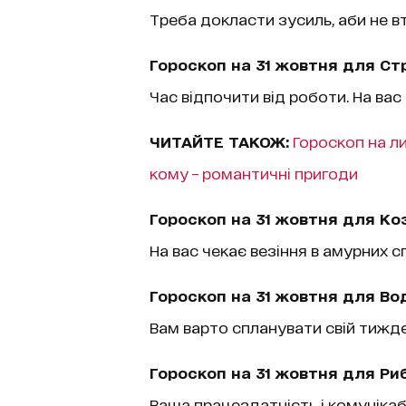
Треба докласти зусиль, аби не 
Гороскоп на 31 жовтня для Стр
Час відпочити від роботи. На ва
ЧИТАЙТЕ ТАКОЖ:
Гороскоп на ли
кому – романтичні пригоди
Гороскоп на 31 жовтня для Ко
На вас чекає везіння в амурних с
Гороскоп на 31 жовтня для Во
Вам варто спланувати свій тижде
Гороскоп на 31 жовтня для Ри
Ваша працездатність і комуніка