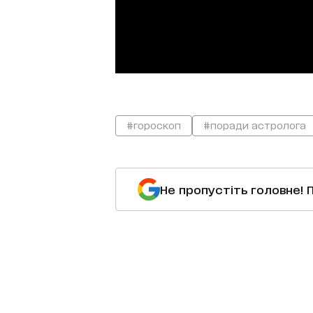
#гороскоп
#поради астролога
Не пропустіть головне! 