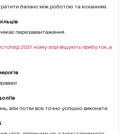
втратити баланс між роботою та коханням.
ільців
с чекає перезавантаження.
стопад 2021: кому зорі віщують прибуток, а
зерогів
правах!
доліїв
нь, аби потім все точно успішно виконати.
б
бельність підвищиться, а тому отримаєте