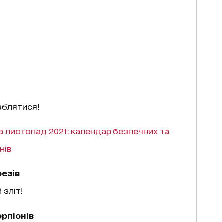
аблятися!
на листопад 2021: календар безпечних та
нів
резів
 зліт!
рпіонів