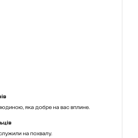
ів
юдиною, яка добре на вас вплине.
ьців
аслужили на похвалу.