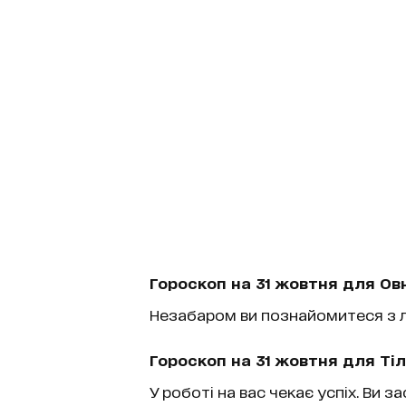
Гороскоп на 31 жовтня для Овн
Незабаром ви познайомитеся з л
Гороскоп на 31 жовтня для Тіл
У роботі на вас чекає успіх. Ви з