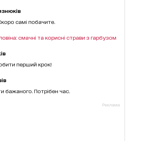
изнюків
 Скоро самі побачите.
овіна: смачні та корисні страви з гарбузом
ів
обити перший крок!
ів
 бажаного. Потрібен час.
Реклама