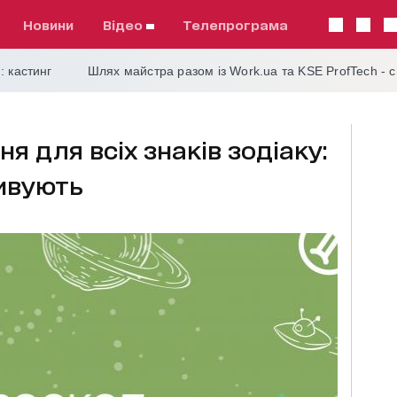
Новини
відео
телепрограма
: кастинг
Шлях майстра разом із Work.ua та KSE ProfTech - 
ня для всіх знаків зодіаку:
ивують