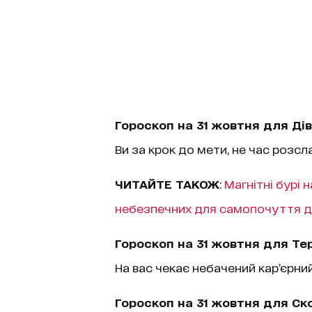
Гороскоп на 31 жовтня для Дів
Ви за крок до мети, не час розсл
ЧИТАЙТЕ ТАКОЖ
:
Магнітні бурі 
небезпечних для самопочуття д
Гороскоп на 31 жовтня для Те
На вас чекає небачений кар’єрний
Гороскоп на 31 жовтня для Ско