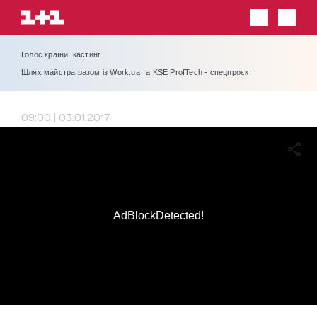
Голос країни: кастинг
Шлях майстра разом із Work.ua та KSE ProfTech - спецпроєкт
09:00 | 03.01.2017
AdBlockDetected!