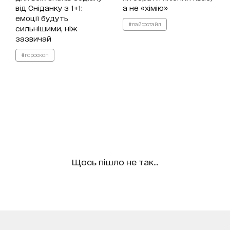
від Сніданку з 1+1:
а не «хімію»
емоції будуть
#лайфстайл
сильнішими, ніж
зазвичай
#гороскоп
Щось пішло не так...