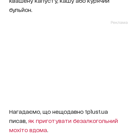
квашену капусту, кашу або курячий
бульйон.
Реклама
Нагадаємо, що нещодавно 1plus1.ua
писав,
як приготувати безалкогольний
мохіто вдома
.