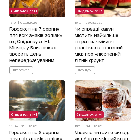
Сніданок з 1+1
Сніданок з 1+1
16:01 | 06.08.2026
15:01 | 06.08.2026
Гороскоп на 7 серпня
Чи справді кавун
для всіх знаків зодіаку
містить найбільше
від Сніданку з 1+1:
нітратів: хімікиня
Місяць у Близнюках
розвінчала головний
зробить день
міф про улюблений
непередбачуваним
літній фрукт
#гороскоп
#соціум
Сніданок з 1+1
Сніданок з 1+1
16:04 | 05.08.2026
19:10 | 04.08.2026
Гороскоп на 6 серпня
Уважно читайте склад:
для всіх знаків зодіаку
як обрати якісний квас,