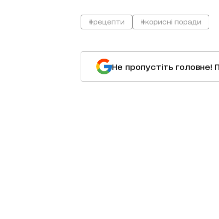
#рецепти
#корисні поради
Не пропустіть головне! 