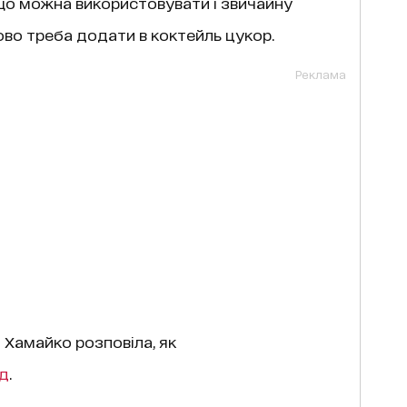
що можна використовувати і звичайну
ово треба додати в коктейль цукор.
Реклама
 Хамайко розповіла, як
д
.