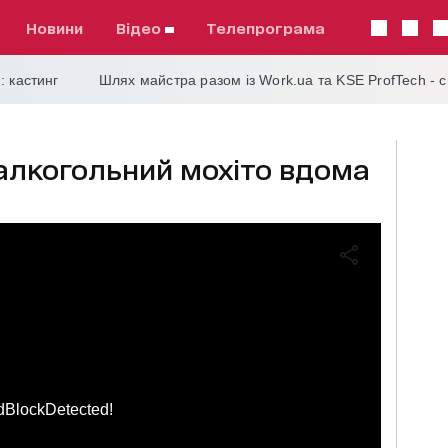
Новини
відео
телепрограма
: кастинг
Шлях майстра разом із Work.ua та KSE ProfTech - 
алкогольний мохіто вдома
dBlockDetected!