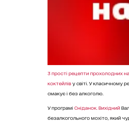
3 прості рецепти прохолодних на
коктейлів
у світі. У класичному 
смакує і без алкоголю.
У програмі
Сніданок. Вихідний
Вал
безалкогольного мохіто, який чуд