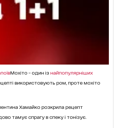
поїв
Мохіто – один із
найпопулярніших
рецепті використовують ром, проте мохіто
ентина Хамайко розкрила рецепт
ово тамує спрагу в спеку і тонізує.