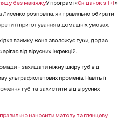
гляду без макіяжу
У програмі «
Сніданок з 1+1
»
 Лисенко розповіла, як правильно обирати
крети її приготування в домашніх умовах.
хідка взимку. Вона зволожує губи, додає
ерігає від вірусних інфекцій.
помади – захищати ніжну шкіру губ від
ву ультрафіолетових променів. Навіть її
ження губ та захистити від вірусних
к правильно наносити матову та глянцеву