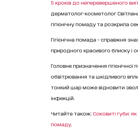
5 кроків до неперевершеного ви
дерматолог-косметолог Світлана
гігієнічну помаду та розкрила се
Гігієнічна помада – справжня зна
природного красивого блиску і об
Головне призначення гігієнічної 
обвітрювання та шкідливого впли
тонкий шар може відновити зволо
інфекцій.
Читайте також:
Соковиті губи: я
помаду
.