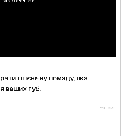
dBlockDetected!
рати гігієнічну помаду, яка
я ваших губ.
Реклама