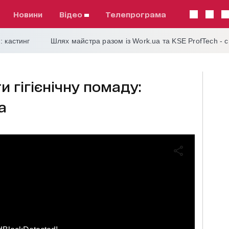
Новини
відео
телепрограма
: кастинг
Шлях майстра разом із Work.ua та KSE ProfTech - 
 гігієнічну помаду:
а