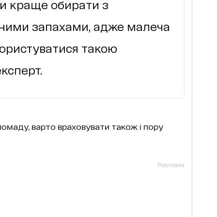
ди краще обирати з
ними запахами, адже малеча
користуватися такою
ксперт.
 помаду, варто враховувати також і пору
Реклама