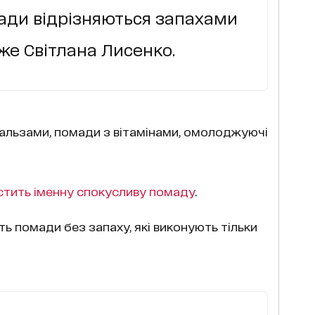
ади відрізняються запахами
аже Світлана Лисенко.
бальзами, помади з вітамінами, омолоджуючі
стить іменну спокусливу помаду
.
ть помади без запаху, які виконують тільки