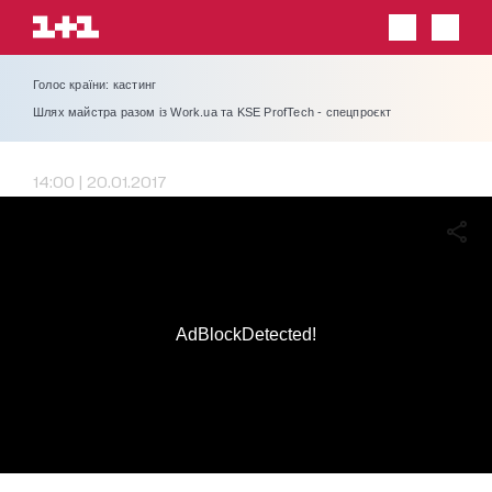
Голос країни: кастинг
Шлях майстра разом із Work.ua та KSE ProfTech - спецпроєкт
14:00 | 20.01.2017
AdBlockDetected!