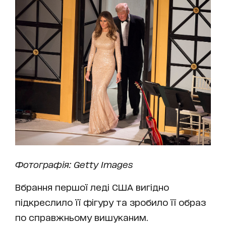
Фотографія: Getty Images
Вбрання першої леді США вигідно
підкреслило її фігуру та зробило її образ
по справжньому вишуканим.