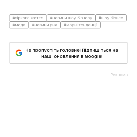
#зіркове життя
#новини шоу-бізнесу
#шоу-бізнес
#мода
#новини дня
#модні тенденції
Не пропустіть головне! Підпишіться на
наші оновлення в Google!
Реклама