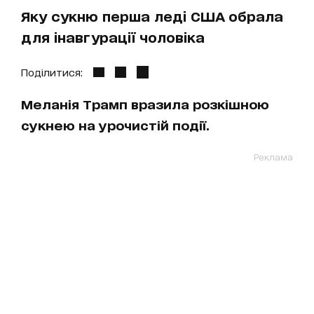
Яку сукню перша леді США обрала
для інавгурації чоловіка
Поділитися:
Меланія Трамп вразила розкішною
сукнею на урочистій події.
Реклама