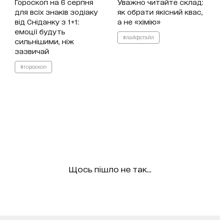
Гороскоп на 6 серпня
Уважно читайте склад:
для всіх знаків зодіаку
як обрати якісний квас,
від Сніданку з 1+1:
а не «хімію»
емоції будуть
#лайфстайл
сильнішими, ніж
зазвичай
#гороскоп
Щось пішло не так...