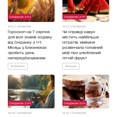
Сніданок з 1+1
Сніданок з 1+1
16:01 | 06.08.2026
15:01 | 06.08.2026
Гороскоп на 7 серпня
Чи справді кавун
для всіх знаків зодіаку
містить найбільше
від Сніданку з 1+1:
нітратів: хімікиня
Місяць у Близнюках
розвінчала головний
зробить день
міф про улюблений
непередбачуваним
літній фрукт
#гороскоп
#соціум
Сніданок з 1+1
Сніданок з 1+1
16:04 | 05.08.2026
19:10 | 04.08.2026