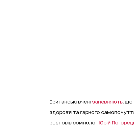
Британські вчені
запевняють
, що
здоровʼя та гарного самопочуття
розповів сомнолог
Юрій Погорец