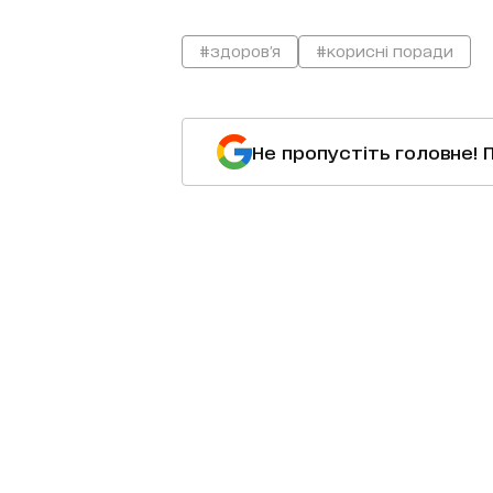
#здоров'я
#корисні поради
Не пропустіть головне! 