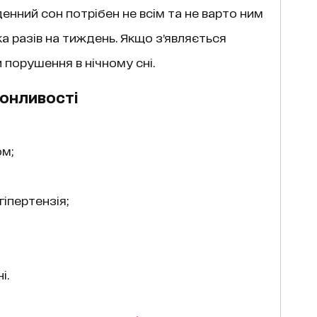
нний сон потрібен не всім та не варто ним
а разів на тиждень. Якщо зʼявляється
 порушення в нічному сні.
сонливості
м;
іпертензія;
і.