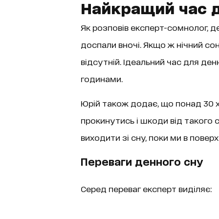
Найкращий час д
Як розповів експерт-сомнолог, д
доспали вночі. Якщо ж нічний со
відсутній. Ідеальний час для денн
годинами.
Юрій також додає, що понад 30 х
прокинутись і шкоди від такого 
виходити зі сну, поки ми в повер
Переваги денного сну
Серед переваг експерт виділяє: