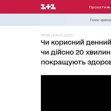
проєкти
Голос країни
14:09 | 04.07.2025
Чи корисний денний
чи дійсно 20 хвили
покращують здоров