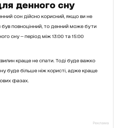
ля денного сну
енний сон дійсно корисний, якщо ви не
н був повноцінний, то денний може бути
ого сну — період між 13:00 та 15:00
вилин краще не спати. Тоді буде важко
сну буде більше ніж користі, адже краще
хових фазах.
Реклама