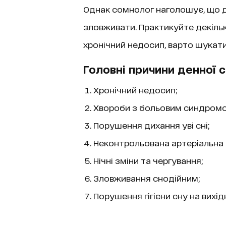
Однак сомнолог наголошує, що де
зловживати. Практикуйте декільк
хронічний недосип, варто шукати
Головні причини денної 
Хронічний недосип;
Хвороби з больовим синдромо
Порушення дихання уві сні;
Неконтрольована артеріальна г
Нічні зміни та чергування;
Зловживання снодійним;
Порушення гігієни сну на вихідн