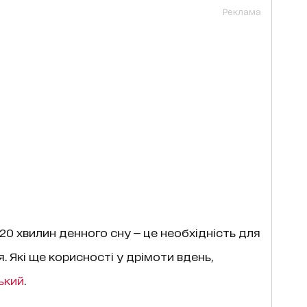
Реклама
 20 хвилин денного сну — це необхідність для
. Які ще корисності у дрімоти вдень,
ький
.