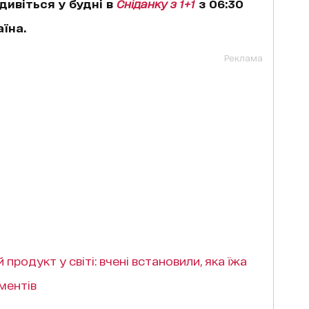
дивіться у будні в
Сніданку з 1+1
з 06:30
аїна.
Реклама
продукт у світі: вчені встановили, яка їжа
ментів