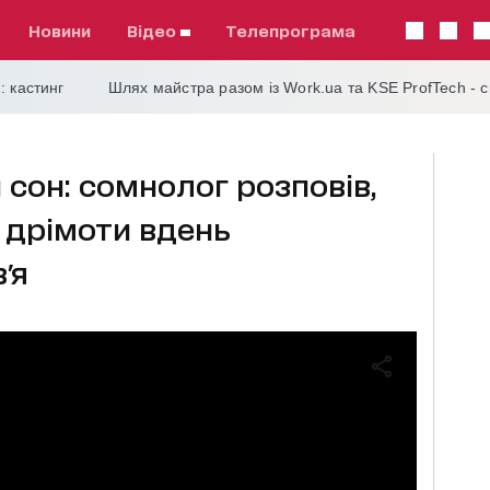
Новини
відео
телепрограма
: кастинг
Шлях майстра разом із Work.ua та KSE ProfTech - 
 сон: сомнолог розповів,
н дрімоти вдень
'я