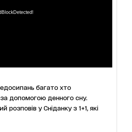
dBlockDetected!
 недосипань багато хто
 за допомогою денного сну.
 розповів у Сніданку з 1+1, які