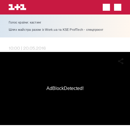
Голос країни: кастинг
Шлях майстра разом із Work.ua та KSE ProfTech - спецпроєкт
10:00 | 20.05.2016
AdBlockDetected!