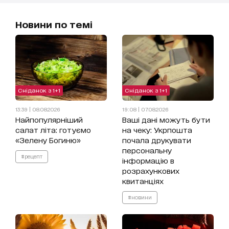
Новини по темі
Сніданок з 1+1
Сніданок з 1+1
13:39 | 08.08.2026
19:08 | 07.08.2026
Найпопулярніший
Ваші дані можуть бути
салат літа: готуємо
на чеку: Укрпошта
«Зелену Богиню»
почала друкувати
персональну
#рецепт
інформацію в
розрахункових
квитанціях
#новини