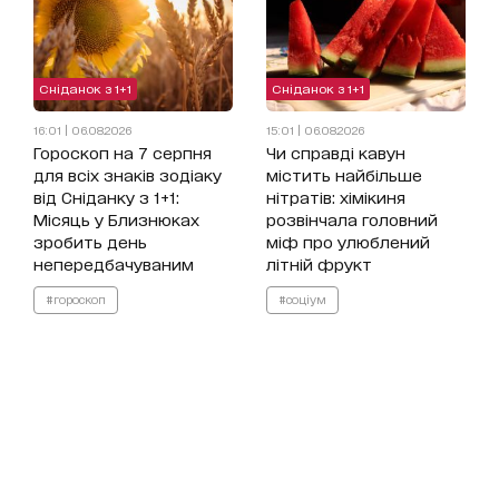
Сніданок з 1+1
Сніданок з 1+1
16:01 | 06.08.2026
15:01 | 06.08.2026
Гороскоп на 7 серпня
Чи справді кавун
для всіх знаків зодіаку
містить найбільше
від Сніданку з 1+1:
нітратів: хімікиня
Місяць у Близнюках
розвінчала головний
зробить день
міф про улюблений
непередбачуваним
літній фрукт
#гороскоп
#соціум