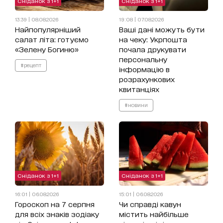
Сніданок з 1+1
Сніданок з 1+1
13:39 | 08.08.2026
19:08 | 07.08.2026
Найпопулярніший
Ваші дані можуть бути
салат літа: готуємо
на чеку: Укрпошта
«Зелену Богиню»
почала друкувати
персональну
#рецепт
інформацію в
розрахункових
квитанціях
#новини
Сніданок з 1+1
Сніданок з 1+1
16:01 | 06.08.2026
15:01 | 06.08.2026
Гороскоп на 7 серпня
Чи справді кавун
для всіх знаків зодіаку
містить найбільше