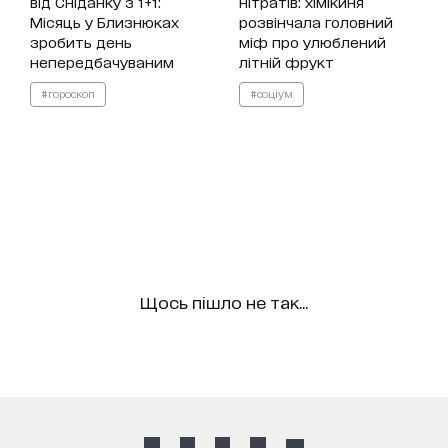
від Сніданку з 1+1:
нітратів: хімікиня
Місяць у Близнюках
розвінчала головний
зробить день
міф про улюблений
непередбачуваним
літній фрукт
#гороскоп
#соціум
Щось пішло не так...