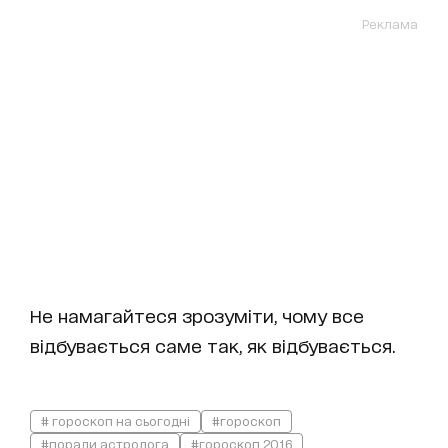
Реклама
Не намагайтеся зрозуміти, чому все
відбувається саме так, як відбувається.
# гороскоп на сьогодні
#гороскоп
#поради астролога
#гороскоп 2016