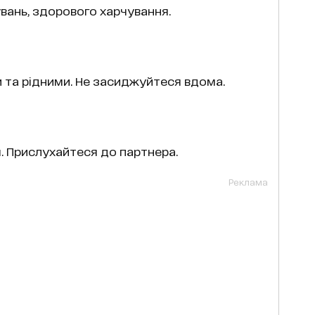
вань, здорового харчування.
 та рідними. Не засиджуйтеся вдома.
я. Прислухайтеся до партнера.
Реклама