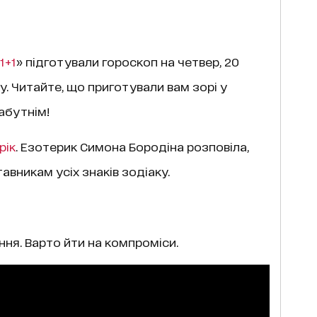
1+1
» підготували гороскоп на четвер, 20
аку. Читайте, що приготували вам зорі у
абутнім!
рік
. Езотерик Симона Бородіна розповіла,
авникам усіх знаків зодіаку.
ня. Варто йти на компроміси.