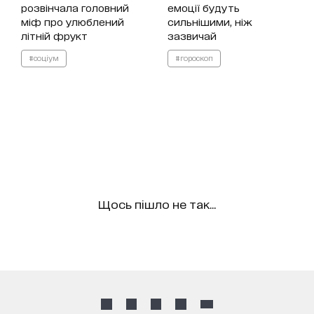
розвінчала головний
емоції будуть
міф про улюблений
сильнішими, ніж
літній фрукт
зазвичай
#соціум
#гороскоп
Щось пішло не так...