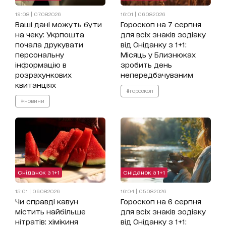
19:08 | 07.08.2026
16:01 | 06.08.2026
Ваші дані можуть бути
Гороскоп на 7 серпня
на чеку: Укрпошта
для всіх знаків зодіаку
почала друкувати
від Сніданку з 1+1:
персональну
Місяць у Близнюках
інформацію в
зробить день
розрахункових
непередбачуваним
квитанціях
#гороскоп
#новини
Сніданок з 1+1
Сніданок з 1+1
15:01 | 06.08.2026
16:04 | 05.08.2026
Чи справді кавун
Гороскоп на 6 серпня
містить найбільше
для всіх знаків зодіаку
нітратів: хімікиня
від Сніданку з 1+1: