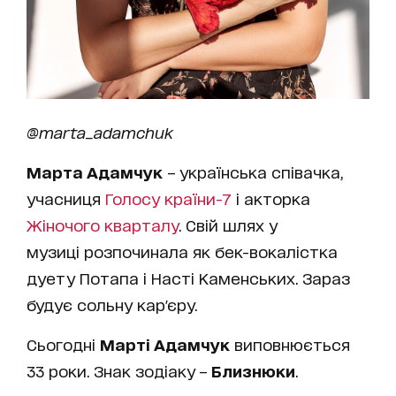
@marta_adamchuk
Марта Адамчук
– українська співачка,
учасниця
Голосу країни-7
і акторка
Жіночого кварталу
. Свій шлях у
музиці розпочинала як бек-вокалістка
дуету Потапа і Насті Каменських. Зараз
будує сольну кар'єру.
Сьогодні
Марті Адамчук
виповнюється
33 роки. Знак зодіаку –
Близнюки
.