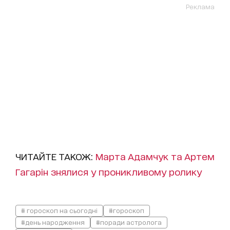
Реклама
ЧИТАЙТЕ ТАКОЖ:
Марта Адамчук та Артем
Гагарін знялися у проникливому ролику
# гороскоп на сьогодні
#гороскоп
#день народження
#поради астролога