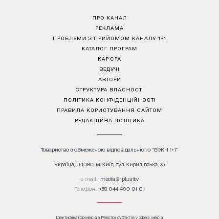
ПРО КАНАЛ
РЕКЛАМА
ПРОБЛЕМИ З ПРИЙОМОМ КАНАЛУ 1+1
КАТАЛОГ ПРОГРАМ
КАР’ЄРА
ВЕДУЧІ
АВТОРИ
СТРУКТУРА ВЛАСНОСТІ
ПОЛІТИКА КОНФІДЕНЦІЙНОСТІ
ПРАВИЛА КОРИСТУВАННЯ САЙТОМ
РЕДАКЦІЙНА ПОЛІТИКА
Товариство з обмеженою відповідальністю "ВІЖН 1+1"
Україна, 04080, м. Київ, вул. Кирилівська, 23
е-mail:
media@1plus1.tv
Телефон:
+38 044 490 01 01
Ідентифікатор медіа в Реєстрі суб’єктів у сфері медіа: