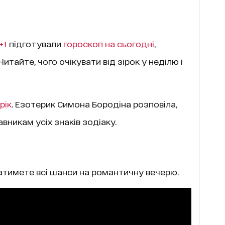
+1
підготували
гороскоп на cьогодні
,
 Читайте, чого очікувати від зірок у неділю і
рік
. Езотерик Симона Бородіна розповіла,
вникам усіх знаків зодіаку.
матимете всі шанси на романтичну вечерю.