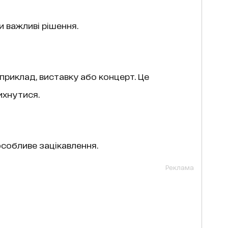
 важливі рішення.
априклад, виставку або концерт. Це
ихнутися.
особливе зацікавлення.
Реклама