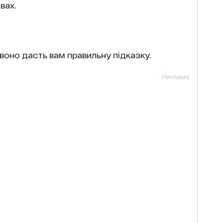
авах.
воно дасть вам правильну підказку.
Реклама