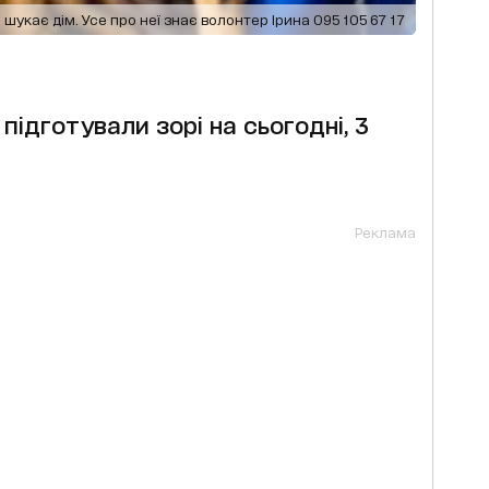
 шукає дім. Усе про неї знає волонтер Ірина 095 105 67 17
підготували зорі на сьогодні, 3
Реклама