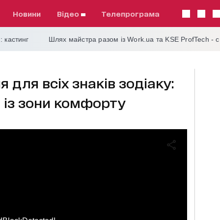
Новини
відео
телепрограма
: кастинг
Шлях майстра разом із Work.ua та KSE ProfTech - 
я для всіх знаків зодіаку:
и із зони комфорту