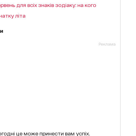
рвень для всіх знаків зодіаку: на кого
чатку літа
ки
Реклама
огодні це може принести вам успіх.