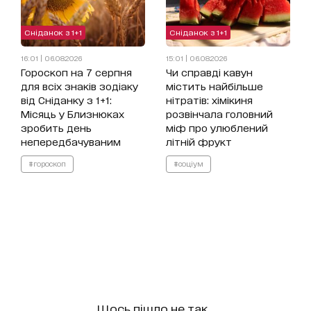
Сніданок з 1+1
Сніданок з 1+1
16:01 | 06.08.2026
15:01 | 06.08.2026
Гороскоп на 7 серпня
Чи справді кавун
для всіх знаків зодіаку
містить найбільше
від Сніданку з 1+1:
нітратів: хімікиня
Місяць у Близнюках
розвінчала головний
зробить день
міф про улюблений
непередбачуваним
літній фрукт
#гороскоп
#соціум
Щось пішло не так...