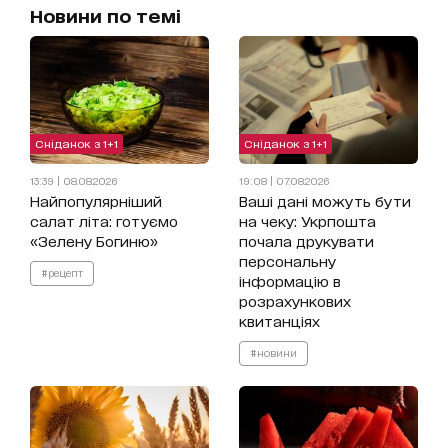
Новини по темі
Сніданок з 1+1
Сніданок з 1+1
13:39 | 08.08.2026
19:08 | 07.08.2026
Найпопулярніший
Ваші дані можуть бути
салат літа: готуємо
на чеку: Укрпошта
«Зелену Богиню»
почала друкувати
персональну
#рецепт
інформацію в
розрахункових
квитанціях
#новини