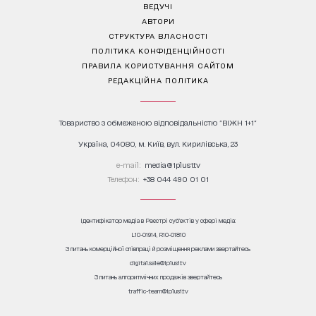
ВЕДУЧІ
АВТОРИ
СТРУКТУРА ВЛАСНОСТІ
ПОЛІТИКА КОНФІДЕНЦІЙНОСТІ
ПРАВИЛА КОРИСТУВАННЯ САЙТОМ
РЕДАКЦІЙНА ПОЛІТИКА
Товариство з обмеженою відповідальністю "ВІЖН 1+1"
Україна, 04080, м. Київ, вул. Кирилівська, 23
е-mail:
media@1plus1.tv
Телефон:
+38 044 490 01 01
Ідентифікатор медіа в Реєстрі суб’єктів у сфері медіа:
L10-01914, R10-01810
З питань комерційної співпраці й розміщення реклами звертайтесь
digital.sale@1plus1.tv
З питань алгоритмічних продажів звертайтесь
traffic-team@1plus1.tv