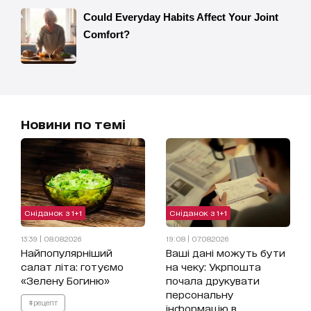
Новини по темі
Сніданок з 1+1
Сніданок з 1+1
13:39 | 08.08.2026
19:08 | 07.08.2026
Найпопулярніший
Ваші дані можуть бути
салат літа: готуємо
на чеку: Укрпошта
«Зелену Богиню»
почала друкувати
персональну
#рецепт
інформацію в