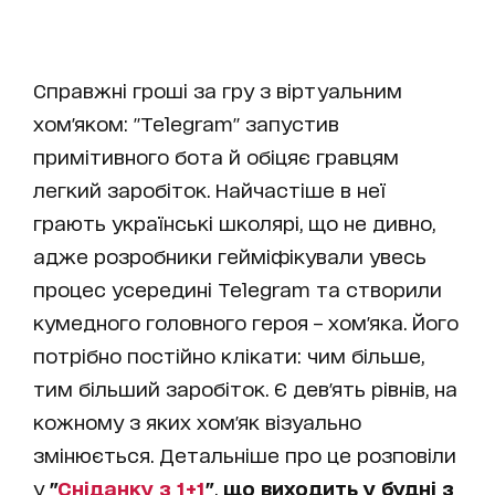
Справжні гроші за гру з віртуальним
хом'яком: "Telegram" запустив
примітивного бота й обіцяє гравцям
легкий заробіток. Найчастіше в неї
грають українські школярі, що не дивно,
адже розробники гейміфікували увесь
процес усередині Telegram та створили
кумедного головного героя – хом'яка. Його
потрібно постійно клікати: чим більше,
тим більший заробіток. Є дев'ять рівнів, на
кожному з яких хом'як візуально
змінюється. Детальніше про це розповіли
у
"
Сніданку з 1+1
"
,
що виходить у будні з