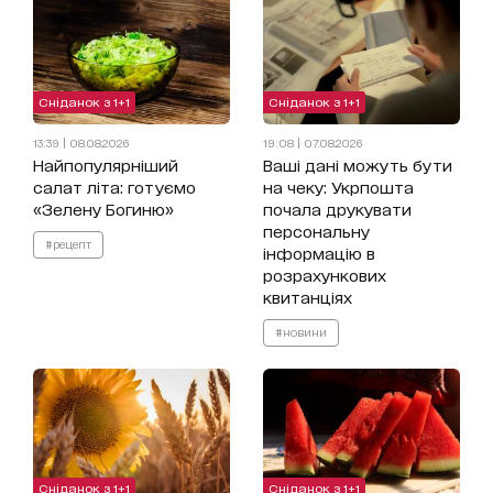
Сніданок з 1+1
Сніданок з 1+1
13:39 | 08.08.2026
19:08 | 07.08.2026
Найпопулярніший
Ваші дані можуть бути
салат літа: готуємо
на чеку: Укрпошта
«Зелену Богиню»
почала друкувати
персональну
#рецепт
інформацію в
розрахункових
квитанціях
#новини
Сніданок з 1+1
Сніданок з 1+1