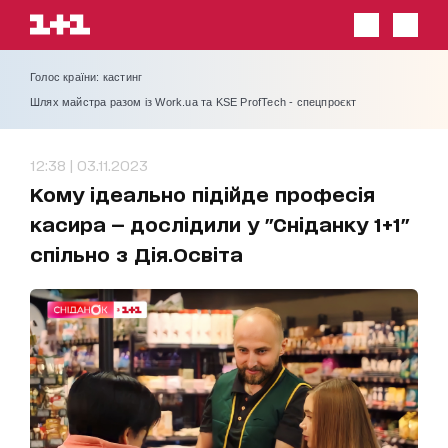
Голос країни: кастинг
Шлях майстра разом із Work.ua та KSE ProfTech - спецпроєкт
12:38 | 03.11.2023
Кому ідеально підійде професія
касира — дослідили у "Сніданку 1+1"
спільно з Дія.Освіта