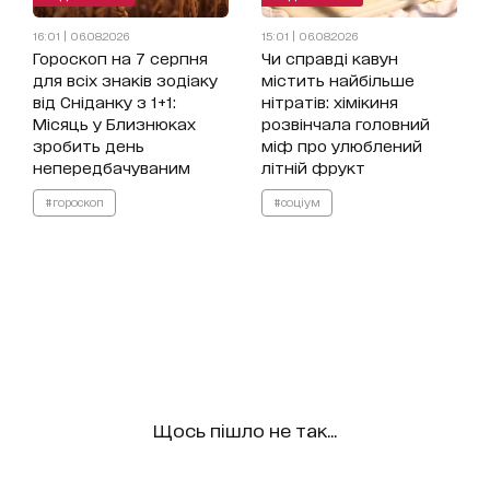
16:01 | 06.08.2026
15:01 | 06.08.2026
Гороскоп на 7 серпня
Чи справді кавун
для всіх знаків зодіаку
містить найбільше
від Сніданку з 1+1:
нітратів: хімікиня
Місяць у Близнюках
розвінчала головний
зробить день
міф про улюблений
непередбачуваним
літній фрукт
#гороскоп
#соціум
Щось пішло не так...