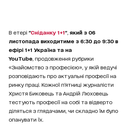
В етері
"
Сніданку 1+1
"
,
який з 06
листопада виходитиме з 6:30 до 9:30 в
ефірі 1+1 Україна та на
YouTube
, продовження рубрики
«Знайомство з професією», у якій ведучі
розповідають про актуальні професії на
ринку праці. Кожної п’ятниці журналісти
Христя Биковець та Андрій Люховець
тестують професії на собі та відверто
діляться з глядачами, чи складно їм було
опанувати їх.