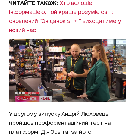
ЧИТАЙТЕ ТАКОЖ:
Хто володіє
інформацією, той краще розуміє світ:
оновлений “Сніданок з 1+1” виходитиме у
новий час
У другому випуску Андрій Люховець
пройшов профорієнтаційний тест на
платформі Дія.Освіта: за його