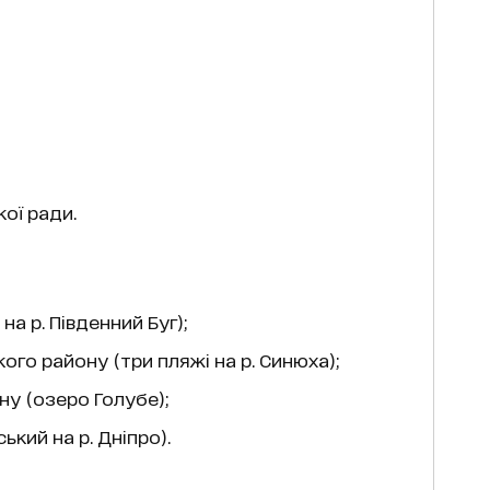
ої ради.
а р. Південний Буг);
ого району (три пляжі на р. Синюха);
ну (озеро Голубе);
кий на р. Дніпро).