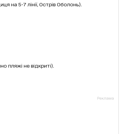
я на 5-7 лінії, Острів Оболонь).
о пляжі не відкриті).
Реклама