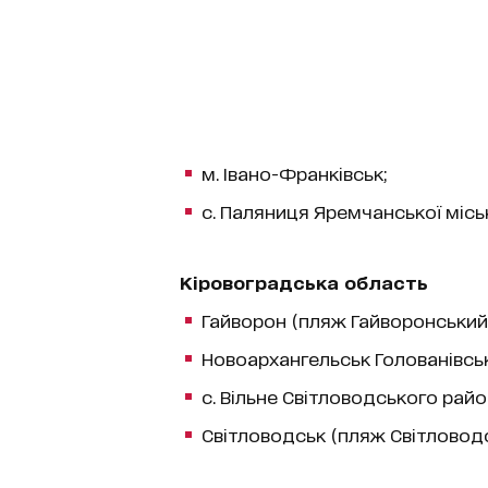
м. Івано-Франківськ;
с. Паляниця Яремчанської міськ
Кіровоградська область
Гайворон (пляж Гайворонський н
Новоархангельськ Голованівськ
с. Вільне Світловодського райо
Світловодськ (пляж Світловодсь