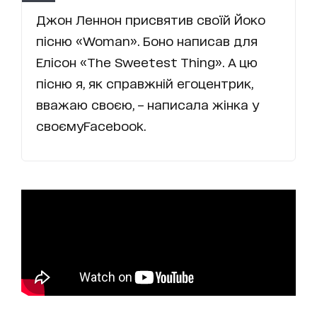
Джон Леннон присвятив своїй Йоко
пісню «Woman». Боно написав для
Елісон «The Sweetest Thing». А цю
пісню я, як справжній егоцентрик,
вважаю своєю, – написала жінка у
своємуFacebook.