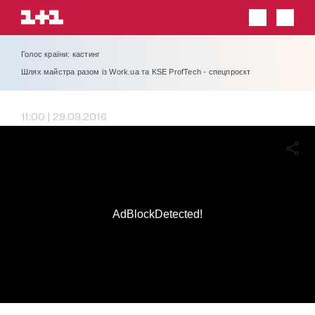
Голос країни: кастинг
Шлях майстра разом із Work.ua та KSE ProfTech - спецпроєкт
11:00 | 29.09.2016
AdBlockDetected!