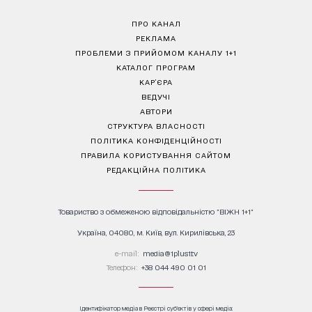
ПРО КАНАЛ
РЕКЛАМА
ПРОБЛЕМИ З ПРИЙОМОМ КАНАЛУ 1+1
КАТАЛОГ ПРОГРАМ
КАР’ЄРА
ВЕДУЧІ
АВТОРИ
СТРУКТУРА ВЛАСНОСТІ
ПОЛІТИКА КОНФІДЕНЦІЙНОСТІ
ПРАВИЛА КОРИСТУВАННЯ САЙТОМ
РЕДАКЦІЙНА ПОЛІТИКА
Товариство з обмеженою відповідальністю "ВІЖН 1+1"
Україна, 04080, м. Київ, вул. Кирилівська, 23
е-mail:
media@1plus1.tv
Телефон:
+38 044 490 01 01
Ідентифікатор медіа в Реєстрі суб’єктів у сфері медіа: