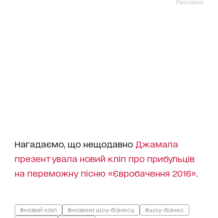
Реклама
Нагадаємо, що нещодавно
Джамала
презентувала новий кліп про прибульців
на переможну пісню «Євробачення 2016»
.
#новий кліп
#новини шоу-бізнесу
#шоу-бізнес