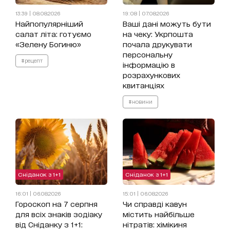
13:39 | 08.08.2026
19:08 | 07.08.2026
Найпопулярніший
Ваші дані можуть бути
салат літа: готуємо
на чеку: Укрпошта
«Зелену Богиню»
почала друкувати
персональну
#рецепт
інформацію в
розрахункових
квитанціях
#новини
Сніданок з 1+1
Сніданок з 1+1
16:01 | 06.08.2026
15:01 | 06.08.2026
Гороскоп на 7 серпня
Чи справді кавун
для всіх знаків зодіаку
містить найбільше
від Сніданку з 1+1:
нітратів: хімікиня