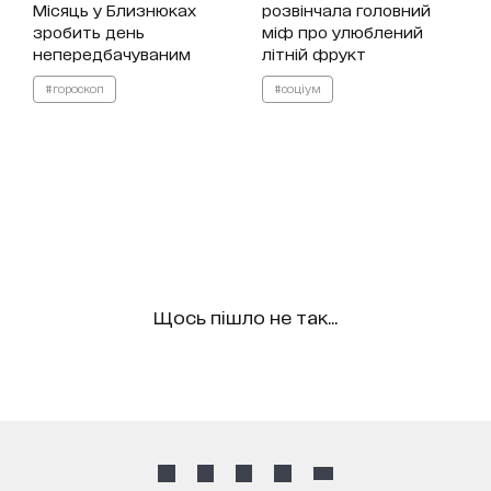
Місяць у Близнюках
розвінчала головний
зробить день
міф про улюблений
непередбачуваним
літній фрукт
#гороскоп
#соціум
Щось пішло не так...