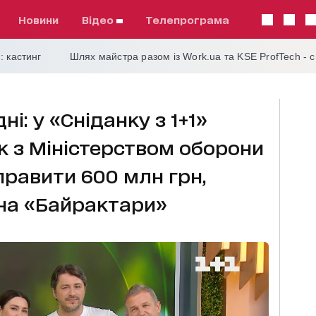
Новини
відео
телепрограма
: кастинг
Шлях майстра разом із Work.ua та KSE ProfTech - 
і: у «Сніданку з 1+1»
як з Міністерством оборони
правити 600 млн грн,
 на «Байрактари»