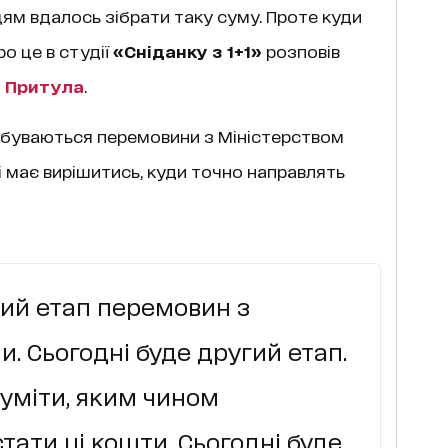
нцям вдалось зібрати таку суму. Проте куди
ро це в студії
«Сніданку з 1+1»
розповів
й Притула
.
ідбуваються перемовини з Міністерством
 має вирішитись, куди точно направлять
ший етап перемовин з
. Сьогодні буде другий етап.
уміти, яким чином
ати ці кошти. Сьогодні буде