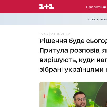
проєкти
Голос країни
13:43 | 29.06.2022
Рішення буде сьогодн
Притула розповів, 
вирішують, куди на
зібрані українцями