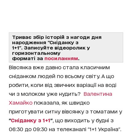
Триває збір історій з нагоди дня
народження "Сніданку з
1+1". Записуйте відеоролик у
горизонтальному
форматі за
посиланням
.
Вівсянка вже давно стала класичним
сніданком людей по всьому світу. А що
робити, коли від звичних варіації на воді
чи з молоком уже нудить?
Валентина
Хамайко
показала, як швидко
приготувати ситну вівсянку з томатами у
"
Сніданку з 1+1
"
, що виходить у будні з
06:30 до 09:30 на телеканалі "1+1 Україна".