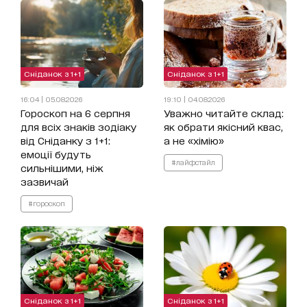
Сніданок з 1+1
Сніданок з 1+1
16:04 | 05.08.2026
19:10 | 04.08.2026
Гороскоп на 6 серпня
Уважно читайте склад:
для всіх знаків зодіаку
як обрати якісний квас,
від Сніданку з 1+1:
а не «хімію»
емоції будуть
#лайфстайл
сильнішими, ніж
зазвичай
#гороскоп
Сніданок з 1+1
Сніданок з 1+1