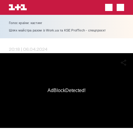
Голос країни: кастинг
Шлях майстра разом із Work.ua та KSE ProfTech - спецпроєкт
20:18 | 06.04.2024
AdBlockDetected!