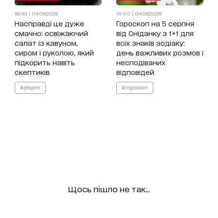
18:49 | 04.08.2026
16:00 | 04.08.2026
Насправді це дуже
Гороскоп на 5 серпня
смачно: освіжаючий
від Сніданку з 1+1 для
салат із кавуном,
всіх знаків зодіаку:
сиром і руколою, який
день важливих розмов і
підкорить навіть
несподіваних
скептиків
відповідей
#рецепт
#гороскоп
Щось пішло не так...