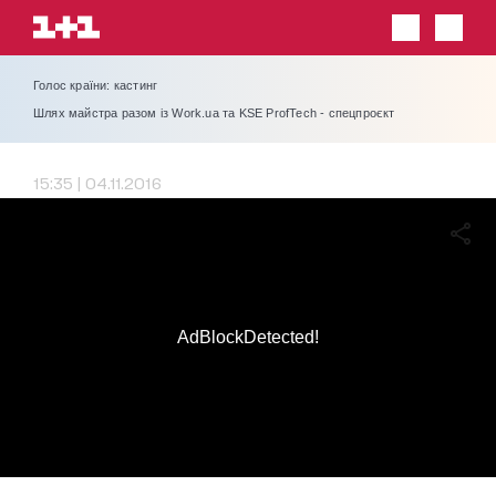
Голос країни: кастинг
Шлях майстра разом із Work.ua та KSE ProfTech - спецпроєкт
15:35 | 04.11.2016
AdBlockDetected!