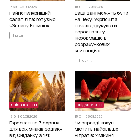
13:39 | 08.08.2026
19:08 | 07.08.2026
Найпопулярніший
Ваші дані можуть бути
салат літа: готуємо
на чеку: Укрпошта
«Зелену Богиню»
почала друкувати
персональну
#рецепт
інформацію в
розрахункових
квитанціях
#новини
Сніданок з 1+1
Сніданок з 1+1
16:01 | 06.08.2026
15:01 | 06.08.2026
Гороскоп на 7 серпня
Чи справді кавун
для всіх знаків зодіаку
містить найбільше
від Сніданку з 1+1:
нітратів: хімікиня