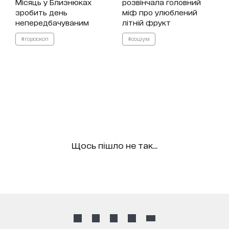
Місяць у Близнюках
розвінчала головний
зробить день
міф про улюблений
непередбачуваним
літній фрукт
#гороскоп
#соціум
Щось пішло не так...