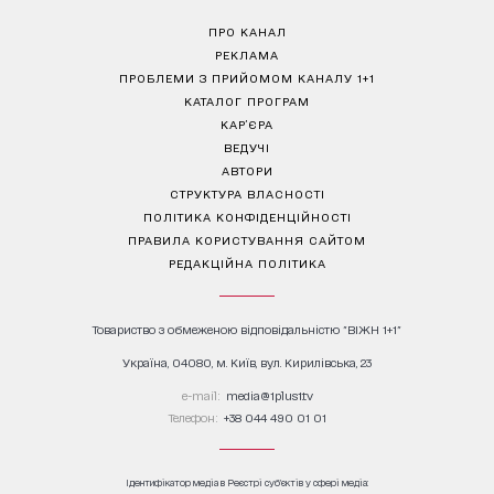
ПРО КАНАЛ
РЕКЛАМА
ПРОБЛЕМИ З ПРИЙОМОМ КАНАЛУ 1+1
КАТАЛОГ ПРОГРАМ
КАР’ЄРА
ВЕДУЧІ
АВТОРИ
СТРУКТУРА ВЛАСНОСТІ
ПОЛІТИКА КОНФІДЕНЦІЙНОСТІ
ПРАВИЛА КОРИСТУВАННЯ САЙТОМ
РЕДАКЦІЙНА ПОЛІТИКА
Товариство з обмеженою відповідальністю "ВІЖН 1+1"
Україна, 04080, м. Київ, вул. Кирилівська, 23
е-mail:
media@1plus1.tv
Телефон:
+38 044 490 01 01
Ідентифікатор медіа в Реєстрі суб’єктів у сфері медіа: