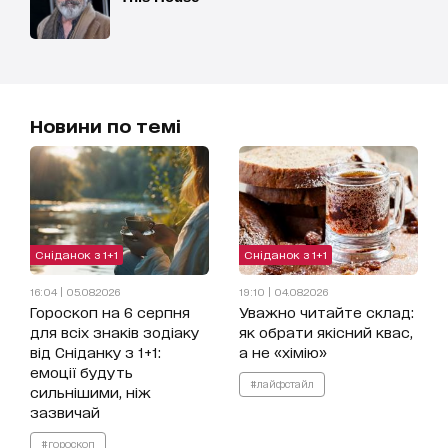
Новини по темі
Сніданок з 1+1
Сніданок з 1+1
16:04 | 05.08.2026
19:10 | 04.08.2026
Гороскоп на 6 серпня
Уважно читайте склад:
для всіх знаків зодіаку
як обрати якісний квас,
від Сніданку з 1+1:
а не «хімію»
емоції будуть
#лайфстайл
сильнішими, ніж
зазвичай
#гороскоп