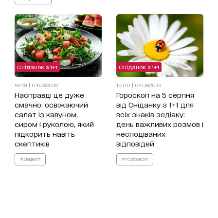
Сніданок з 1+1
Сніданок з 1+1
18:49 | 04.08.2026
16:00 | 04.08.2026
Насправді це дуже
Гороскоп на 5 серпня
смачно: освіжаючий
від Сніданку з 1+1 для
салат із кавуном,
всіх знаків зодіаку:
сиром і руколою, який
день важливих розмов і
підкорить навіть
несподіваних
скептиків
відповідей
#рецепт
#гороскоп