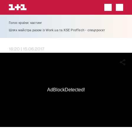
Голос країни: кастинг
Шлях майстра разом із Work.ua та KSE ProfTech - спецпроєкт
16:20 | 15.06.2017
AdBlockDetected!