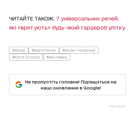
ЧИТАЙТЕ ТАКОЖ:
7 універсальних речей,
які «врятують» будь-який гардероб улітку
#мода
#відпочинок
#модні тенденції
#Катя Осадча
#виставка
Не пропустіть головне! Підпишіться на
наші оновлення в Google!
Реклама