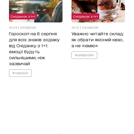
Сніданок з 1+1
Сніданок з 1+1
16:04 | 05.08.2026
19:10 | 04.08.2026
Гороскоп на 6 серпня
Уважно читайте склад:
для всіх знаків зодіаку
як обрати якісний квас,
від Сніданку з 1+1:
а не «хімію»
емоції будуть
#лайфстайл
сильнішими, ніж
зазвичай
#гороскоп