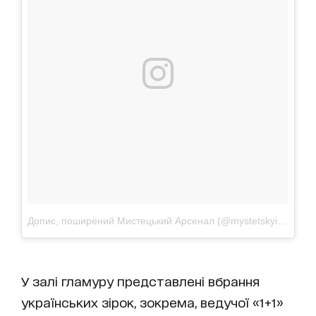
Допис, поширений Мистецький Арсенал (@mystetskyiarsenal)
У залі гламуру представлені вбрання
українських зірок, зокрема, ведучої «1+1»