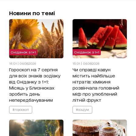
Новини по темі
Сніданок з 1+1
Сніданок з 1+1
16:01 | 06.08.2026
15:01 | 06.08.2026
Гороскоп на 7 серпня
Чи справді кавун
для всіх знаків зодіаку
містить найбільше
від Сніданку з 1+1:
нітратів: хімікиня
Місяць у Близнюках
розвінчала головний
зробить день
міф про улюблений
непередбачуваним
літній фрукт
#гороскоп
#соціум