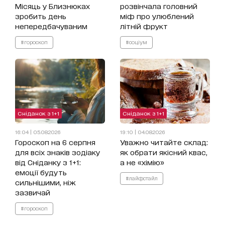
Місяць у Близнюках
розвінчала головний
зробить день
міф про улюблений
непередбачуваним
літній фрукт
#гороскоп
#соціум
Сніданок з 1+1
Сніданок з 1+1
16:04 | 05.08.2026
19:10 | 04.08.2026
Гороскоп на 6 серпня
Уважно читайте склад:
для всіх знаків зодіаку
як обрати якісний квас,
від Сніданку з 1+1:
а не «хімію»
емоції будуть
#лайфстайл
сильнішими, ніж
зазвичай
#гороскоп