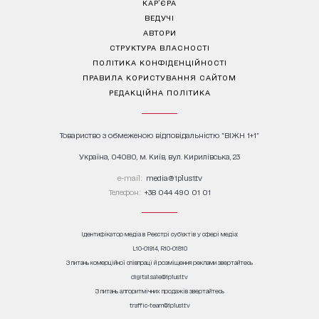
КАР’ЄРА
ВЕДУЧІ
АВТОРИ
СТРУКТУРА ВЛАСНОСТІ
ПОЛІТИКА КОНФІДЕНЦІЙНОСТІ
ПРАВИЛА КОРИСТУВАННЯ САЙТОМ
РЕДАКЦІЙНА ПОЛІТИКА
Товариство з обмеженою відповідальністю "ВІЖН 1+1"
Україна, 04080, м. Київ, вул. Кирилівська, 23
е-mail:
media@1plus1.tv
Телефон:
+38 044 490 01 01
Ідентифікатор медіа в Реєстрі суб’єктів у сфері медіа:
L10-01914, R10-01810
З питань комерційної співпраці й розміщення реклами звертайтесь
digital.sale@1plus1.tv
З питань алгоритмічних продажів звертайтесь
traffic-team@1plus1.tv