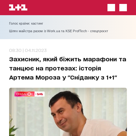
Голос країни: кастинг
Шлях майстра разом із Work.ua та KSE ProfTech - спецпроєкт
08:30 | 04.11.2023
Захисник, який біжить марафони та
танцює на протезах: історія
Артема Мороза у "Сніданку з 1+1"