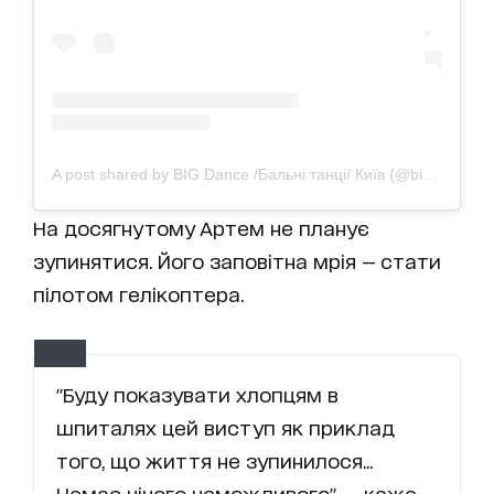
A post shared by BIG Dance /Бальні танці/ Київ (@big.dance.studio)
На досягнутому Артем не планує
зупинятися. Його заповітна мрія — стати
пілотом гелікоптера.
"Буду показувати хлопцям в
шпиталях цей виступ як приклад
того, що життя не зупинилося...
Немає нічого неможливого", — каже