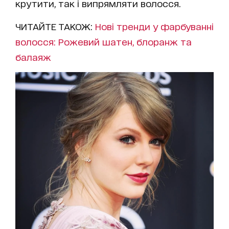
крутити, так і випрямляти волосся.
ЧИТАЙТЕ ТАКОЖ:
Нові тренди у фарбуванні
волосся: Рожевий шатен, блоранж та
балаяж