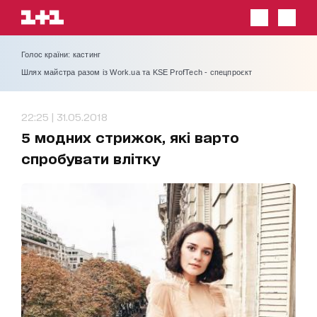
Голос країни: кастинг
Шлях майстра разом із Work.ua та KSE ProfTech - спецпроєкт
22:25 | 31.05.2018
5 модних стрижок, які варто
спробувати влітку