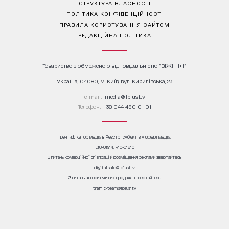
СТРУКТУРА ВЛАСНОСТІ
ПОЛІТИКА КОНФІДЕНЦІЙНОСТІ
ПРАВИЛА КОРИСТУВАННЯ САЙТОМ
РЕДАКЦІЙНА ПОЛІТИКА
Товариство з обмеженою відповідальністю "ВІЖН 1+1"
Україна, 04080, м. Київ, вул. Кирилівська, 23
е-mail:
media@1plus1.tv
Телефон:
+38 044 490 01 01
Ідентифікатор медіа в Реєстрі суб’єктів у сфері медіа:
L10-01914, R10-01810
З питань комерційної співпраці й розміщення реклами звертайтесь
digital.sale@1plus1.tv
З питань алгоритмічних продажів звертайтесь
traffic-team@1plus1.tv