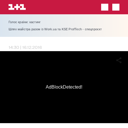
Голос країни: кастинг
Шлях майстра разом із Work.ua та KSE ProfTech - спецпроєкт
14:30 | 16.12.2016
AdBlockDetected!