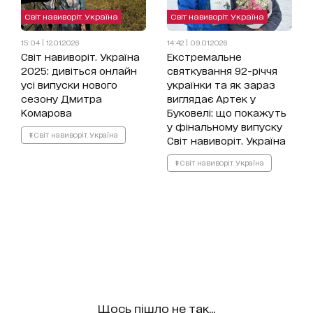
Світ навиворіт. Україна
Світ навиворіт. Україна
15:04 | 12.01.2026
14:42 | 09.01.2026
Світ навиворіт. Україна
Екстремальне
2025: дивіться онлайн
святкування 92-річчя
усі випуски нового
українки та як зараз
сезону Дмитра
виглядає Артек у
Комарова
Буковелі: що покажуть
у фінальному випуску
#Світ навиворіт. Україна
Світ навиворіт. Україна
#Світ навиворіт. Україна
Щось пішло не так...