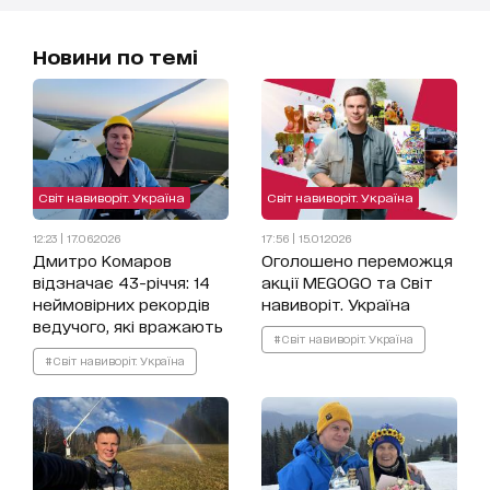
Новини по темі
Світ навиворіт. Україна
Світ навиворіт. Україна
12:23 | 17.06.2026
17:56 | 15.01.2026
Дмитро Комаров
Оголошено переможця
відзначає 43-річчя: 14
акції MEGOGO та Світ
неймовірних рекордів
навиворіт. Україна
ведучого, які вражають
#Світ навиворіт. Україна
#Світ навиворіт. Україна