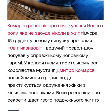
Комаров розповів про святкування Нового
року, яке не забуде ніколи в житті
Вчора,
15 грудня, у новому випуску програми
«
Світ навиворіт
» ведучий тревел-шоу
побував у справжньому чоловічому
гаремі. У колоритному тибетському селі
королівства Мустанг
Дмитро Комаров
познайомився з родиною, де
практикується одруження жінки з
кількома чоловіками. Вони розповіли про
секрети щасливого подружнього життя.