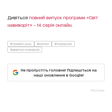
Дивіться
повний випуск програми «Світ
навиворіт» – 14 серія онлайн
.
#тревел-шоу
#непал
#подорожі
#дмитро комаров
Не пропустіть головне! Підпишіться на
наші оновлення в Google!
Реклама