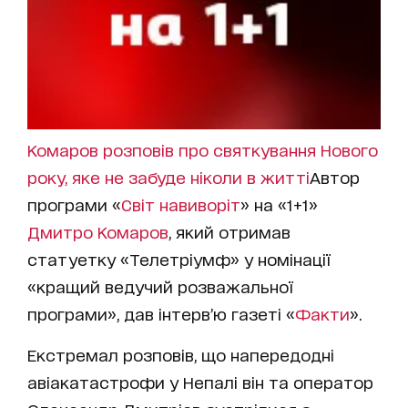
Комаров розповів про святкування Нового
року, яке не забуде ніколи в житті
Автор
програми «
Світ навиворіт
» на «1+1»
Дмитро Комаров
, який отримав
статуетку «Телетріумф» у номінації
«кращий ведучий розважальної
програми», дав інтерв’ю газеті «
Факти
».
Екстремал розповів, що напередодні
авіакатастрофи у Непалі він та оператор