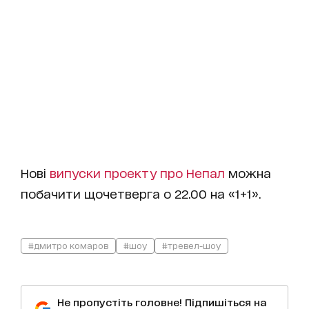
Нові
випуски проекту про Непал
можна
побачити щочетверга о 22.00 на «1+1».
#дмитро комаров
#шоу
#тревел-шоу
Не пропустіть головне! Підпишіться на