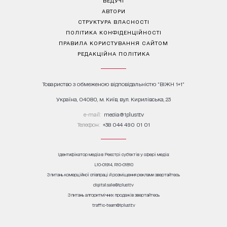
АВТОРИ
СТРУКТУРА ВЛАСНОСТІ
ПОЛІТИКА КОНФІДЕНЦІЙНОСТІ
ПРАВИЛА КОРИСТУВАННЯ САЙТОМ
РЕДАКЦІЙНА ПОЛІТИКА
Товариство з обмеженою відповідальністю "ВІЖН 1+1"
Україна, 04080, м. Київ, вул. Кирилівська, 23
е-mail:
media@1plus1.tv
Телефон:
+38 044 490 01 01
Ідентифікатор медіа в Реєстрі суб’єктів у сфері медіа:
L10-01914, R10-01810
З питань комерційної співпраці й розміщення реклами звертайтесь
digital.sale@1plus1.tv
З питань алгоритмічних продажів звертайтесь
traffic-team@1plus1.tv