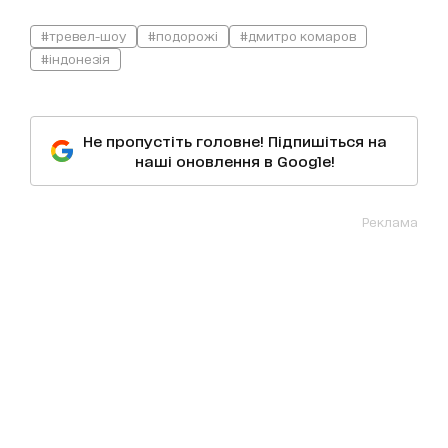
#тревел-шоу
#подорожі
#дмитро комаров
#індонезія
Не пропустіть головне! Підпишіться на
наші оновлення в Google!
Реклама