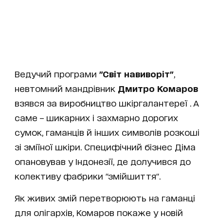
Ведучий програми
"Світ навиворіт"
,
невтомний мандрівник
Дмитро Комаров
взявся за виробництво шкіргалантереї . А
саме – шикарних і захмарно дорогих
сумок, гаманців й інших символів розкоші
зі зміїної шкіри. Специфічний бізнес Діма
опановував у Індонезії, де долучився до
колективу фабрики "змійшиття".
Як живих змій перетворюють на гаманці
для олігархів, Комаров покаже у новій