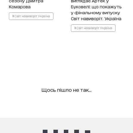
сезону Дмитра
виглядає Артек у
Комарова
Буковелі: що покажуть
у фінальному випуску
#Світ навиворіт. Україна
Світ навиворіт. Україна
#Світ навиворіт. Україна
Щось пішло не так...