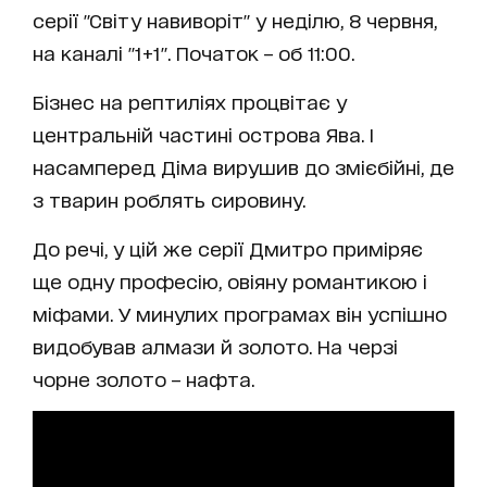
серії "Світу навиворіт" у неділю, 8 червня,
на каналі "1+1". Початок – об 11:00.
Бізнес на рептиліях процвітає у
центральній частині острова Ява. І
насамперед Діма вирушив до змієбійні, де
з тварин роблять сировину.
До речі, у цій же серії Дмитро приміряє
ще одну професію, овіяну романтикою і
міфами. У минулих програмах він успішно
видобував алмази й золото. На черзі
чорне золото – нафта.