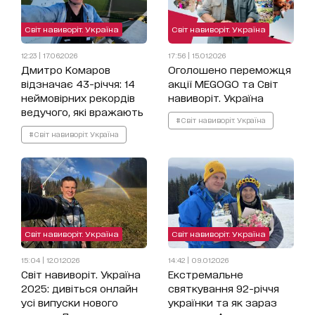
Світ навиворіт. Україна
Світ навиворіт. Україна
12:23 | 17.06.2026
17:56 | 15.01.2026
Дмитро Комаров
Оголошено переможця
відзначає 43-річчя: 14
акції MEGOGO та Світ
неймовірних рекордів
навиворіт. Україна
ведучого, які вражають
#Світ навиворіт. Україна
#Світ навиворіт. Україна
Світ навиворіт. Україна
Світ навиворіт. Україна
15:04 | 12.01.2026
14:42 | 09.01.2026
Світ навиворіт. Україна
Екстремальне
2025: дивіться онлайн
святкування 92-річчя
усі випуски нового
українки та як зараз