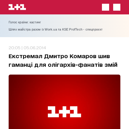
Голос країни: кастинг
Шлях майстра разом із Work.ua та KSE ProfTech - спецпроєкт
20:05 | 05.06.2014
Екстремал Дмитро Комаров шив
гаманці для олігархів-фанатів змій