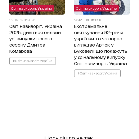
Світ навиворіт. Україна
Світ навиворіт. Україна
15:04 | 12.01.2026
14:42 | 09.01.2026
Світ навиворіт. Україна
Екстремальне
2025: дивіться онлайн
святкування 92-річчя
усі випуски нового
українки та як зараз
сезону Дмитра
виглядає Артек у
Комарова
Буковелі: що покажуть
у фінальному випуску
#Світ навиворіт. Україна
Світ навиворіт. Україна
#Світ навиворіт. Україна
Щось пішло не так...