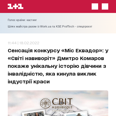
Голос країни: кастинг
Шлях майстра разом із Work.ua та KSE ProfTech - спецпроєкт
11:44 | 18.02.2022
Сенсація конкурсу «Міс Еквадор»: у
«Світі навиворіт» Дмитро Комаров
покаже унікальну історію дівчини з
інвалідністю, яка кинула виклик
індустрії краси