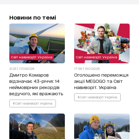
Новини по темі
Світ навиворіт. Україна
Світ навиворіт. Україна
12:23 | 17.06.2026
17:56 | 15.01.2026
Дмитро Комаров
Оголошено переможця
відзначає 43-річчя: 14
акції MEGOGO та Світ
неймовірних рекордів
навиворіт. Україна
ведучого, які вражають
#Світ навиворіт. Україна
#Світ навиворіт. Україна