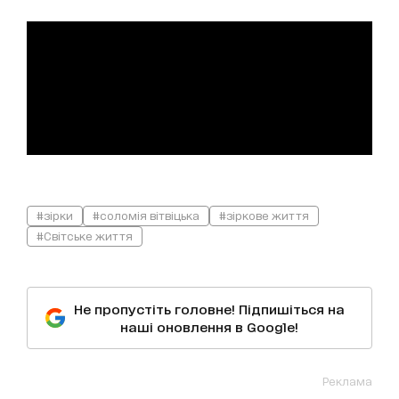
#зірки
#соломія вітвіцька
#зіркове життя
#Світське життя
Не пропустіть головне! Підпишіться на
наші оновлення в Google!
Реклама