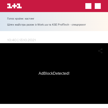
Голос країни: кастинг
Шлях майстра разом із Work.ua та KSE ProfTech - спецпроєкт
10:40 | 13.10.2021
AdBlockDetected!