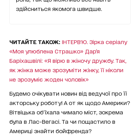
здійсниться якомога швидше.
ЧИТАЙТЕ ТАКОЖ:
ІНТЕРВ'Ю. Зірка серіалу
«Моя улюблена Страшко» Дар’я
Баріхашвілі: «Я вірю в жіночу дружбу. Так,
як жінка може зрозуміти жінку, її ніколи
не зрозуміє жоден чоловік»
Будемо очікувати новин від ведучої про її
акторську роботу! А от як щодо Америки?
Вітвіцька об'їхала чимало міст, зокрема
була в Лас-Вегасі. Та чи пощастило в
Америці знайти бойфренда?