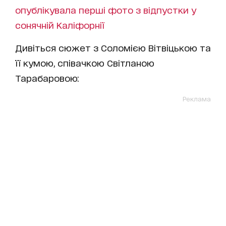
опублікувала перші фото з відпустки у
сонячній Каліфорнії
Дивіться сюжет з Соломією Вітвіцькою та
її кумою, співачкою Світланою
Тарабаровою:
Реклама