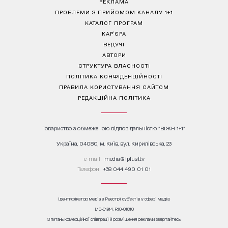
РЕКЛАМА
ПРОБЛЕМИ З ПРИЙОМОМ КАНАЛУ 1+1
КАТАЛОГ ПРОГРАМ
КАР’ЄРА
ВЕДУЧІ
АВТОРИ
СТРУКТУРА ВЛАСНОСТІ
ПОЛІТИКА КОНФІДЕНЦІЙНОСТІ
ПРАВИЛА КОРИСТУВАННЯ САЙТОМ
РЕДАКЦІЙНА ПОЛІТИКА
Товариство з обмеженою відповідальністю "ВІЖН 1+1"
Україна, 04080, м. Київ, вул. Кирилівська, 23
е-mail:
media@1plus1.tv
Телефон:
+38 044 490 01 01
Ідентифікатор медіа в Реєстрі суб’єктів у сфері медіа:
L10-01914, R10-01810
З питань комерційної співпраці й розміщення реклами звертайтесь