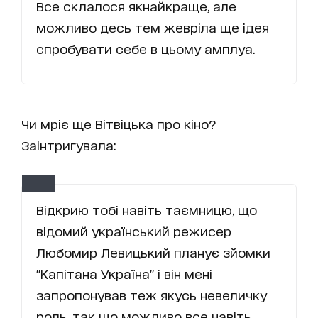
Все склалося якнайкраще, але
можливо десь тем жевріла ще ідея
спробувати себе в цьому амплуа.
Чи мріє ще Вітвіцька про кіно?
Заінтригувала:
Відкрию тобі навіть таємницю, що
відомий український режисер
Любомир Левицький планує зйомки
"Капітана Україна" і він мені
запропонував теж якусь невеличку
роль, так що можливо все навіть