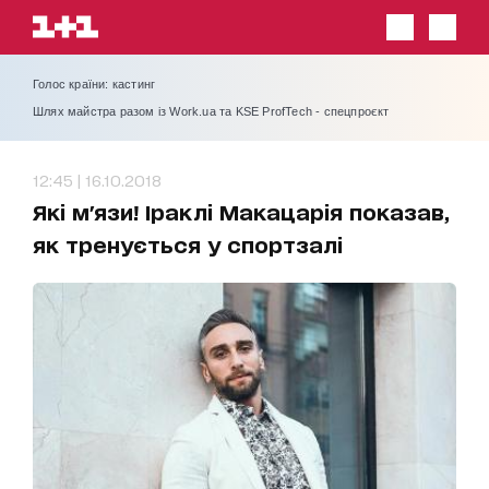
Голос країни: кастинг
Шлях майстра разом із Work.ua та KSE ProfTech - спецпроєкт
12:45 | 16.10.2018
Які м'язи! Іраклі Макацарія показав,
як тренується у спортзалі