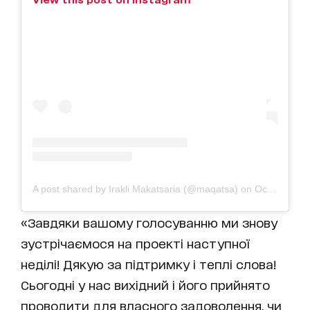
A post shared by Irakli Makatsaria (@maqatsa)
on
Oct 15, 2018 at 12:46pm PDT
«Завдяки вашому голосуванню ми знову
зустрічаємося на проекті наступної
неділі! Дякую за підтримку і теплі слова!
Сьогодні у нас вихідний і його прийнято
проводити для власного задоволення, чи