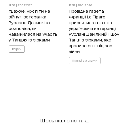
11:58 | 25.02.2026
12:32 | 28.01.2026
«Важче, ніж піти на
Провідна газета
війну»: ветеранка
Франції Le Figaro
Руслана Данилкіна
присвятила статтю
розповіла, як
українській ветеранці
наважилася на участь
Руслані Данілкіній і шоу
у Танцях із зірками
Танці з зірками, яке
вразило світ під час
#зірки
війни
#танці з зірками
Щось пішло не так...