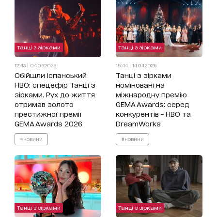
Танці з зірками
Танці з зірками
12:43 | 04.06.2026
15:44 | 14.04.2026
Обійшли іспанський
Танці з зірками
HBO: спецефір Танці з
номіновані на
зірками. Рух до життя
міжнародну премію
отримав золото
GEMA Awards: серед
престижної премії
конкурентів – HBO та
GEMA Awards 2026
DreamWorks
#новини
#новини
Танці з зірками
Танці з зірками