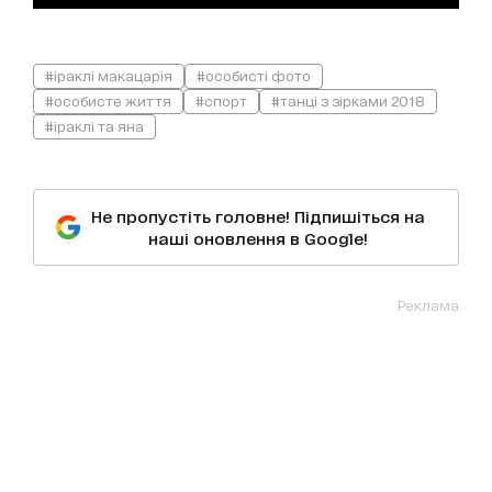
#іраклі макацарія
#особисті фото
#особисте життя
#спорт
#танці з зірками 2018
#іраклі та яна
Не пропустіть головне! Підпишіться на
наші оновлення в Google!
Реклама