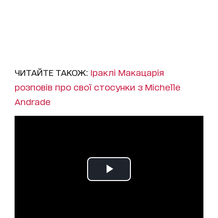
ЧИТАЙТЕ ТАКОЖ:
Іраклі Макацарія
розповів про свої стосунки з Michelle
Andrade