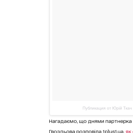
Публикация от Юрій Ткач 
Нагадаємо, що днями партнерка Ю
Гвоздьова розповіла 1plus1.ua,
як 