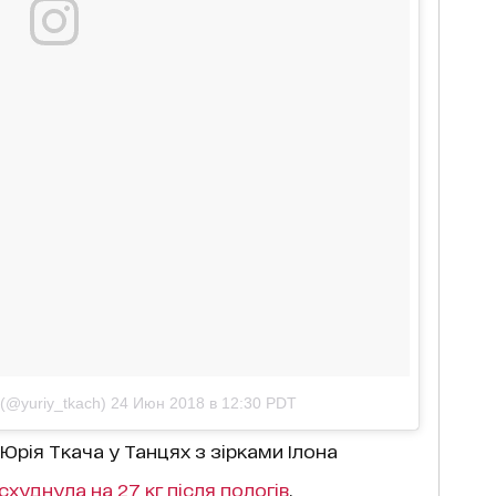
(@yuriy_tkach)
24 Июн 2018 в 12:30 PDT
рія Ткача у Танцях з зірками Ілона
схуднула на 27 кг після пологів
.