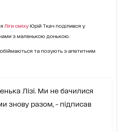
дя
Ліги сміху
Юрій Ткач поділився у
нами з маленькою донькою.
а обіймаються та позують з апетитним
енька Лізі. Ми не бачилися
и знову разом, - підписав