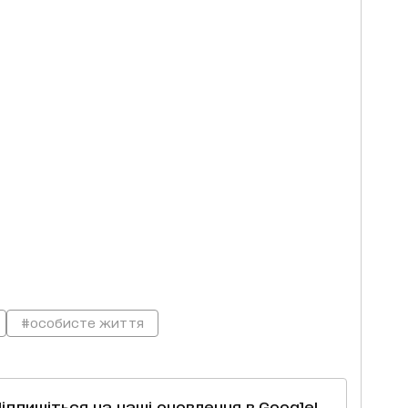
#особисте життя
Підпишіться на наші оновлення в Google!