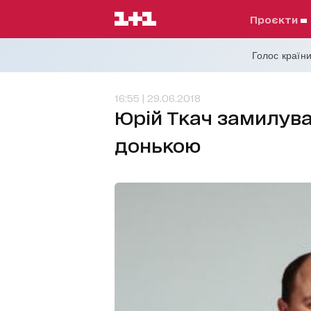
проєкти
Голос країни
16:55 | 29.06.2018
Юрій Ткач замилува
донькою