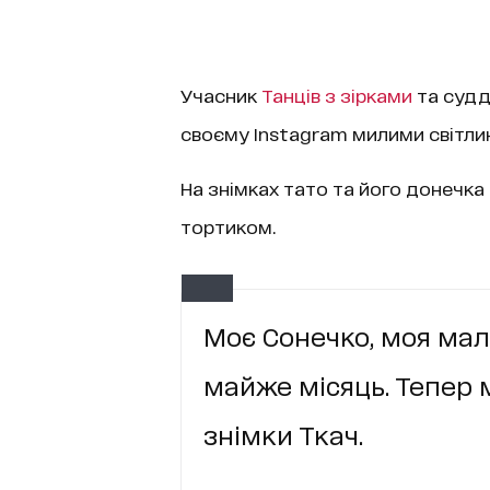
Учасник
Танців з зірками
та суд
своєму Instagram милими світли
На знімках тато та його донечк
тортиком.
Моє Сонечко, моя мал
майже місяць. Тепер м
знімки Ткач.