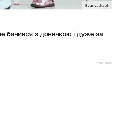
@yuriy_tkach
не бачився з донечкою і дуже за
Реклама