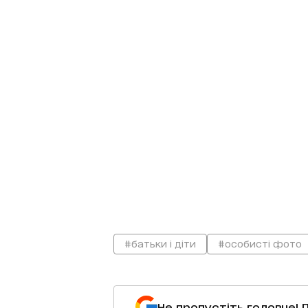
#батьки і діти
#особисті фото
Не пропустіть головне! 