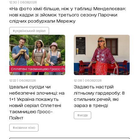
12:30 | 06.08.2026
«На фото хімії більше, ніж у таблиці Менделєєва»:
нові кадри зі зйомок третього сезону Парочки
слідчих розбурхали Мережу
#український серіал
Сплетені таємницею Гросс-Пойнт
12:22 | 06.08.2026
12:08 | 06.08.2026
Ідеальні сусіди чи
Задають настрій
небезпечні злочинці: на
літньому гардеробу: 8
1+1 Україна покажуть
стильних речей, які
новий серіал Сплетені
зараз в тренді
таємницею Гросс-
#мода
Пойнт
#новини кіно