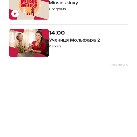
Міняю жінку
Програма
14:00
Учениця Мольфара 2
серіал
Реклама