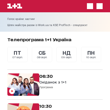
Голос країни: кастинг
Шлях майстра разом із Work.ua та KSE ProfTech - спецпроєкт
Телепрограма 1+1 Україна
ПТ
СБ
НД
ПН
07 серп.
08 серп.
09 серп.
10 серп.
06:30
Сніданок з 1+1
Програма
10:30