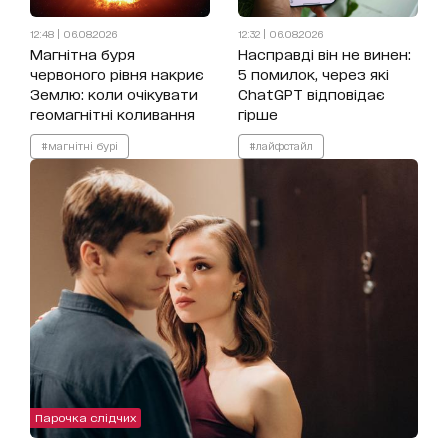
12:48 | 06.08.2026
12:32 | 06.08.2026
Магнітна буря
Насправді він не винен:
червоного рівня накриє
5 помилок, через які
Землю: коли очікувати
ChatGPT відповідає
геомагнітні коливання
гірше
#магнітні бурі
#лайфстайл
Парочка слідчих