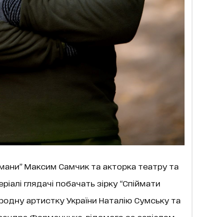
 омани” Максим Самчик та акторка театру та
еріалі глядачі побачать зірку “Спіймати
родну артистку України Наталію Сумську та
сандра Форманчука, відомого за серіалом