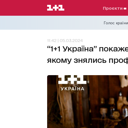
проєкти
Голос країни
11:42 | 05.03.2024
“1+1 Україна” покаже
якому знялись профе