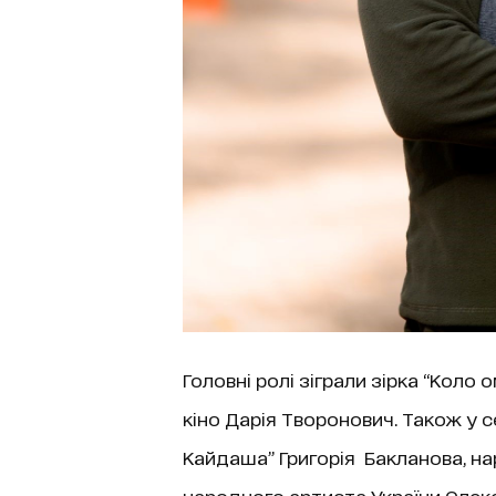
Головні ролі зіграли зірка “Коло
кіно Дарія Творонович. Також у с
Кайдаша” Григорія Бакланова, на
народного артиста України Олек