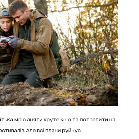
ька мріє зняти круте кіно та потрапити на
стивалів. Але всі плани руйнує