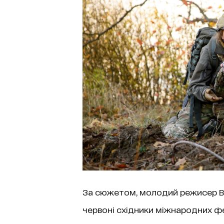
За сюжетом, молодий режисер Віт
червоні східники міжнародних фе