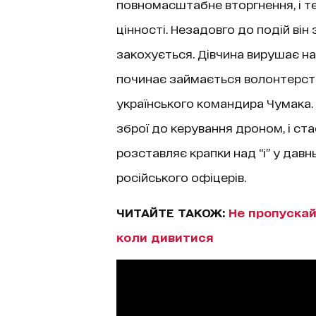
повномасштабне вторгнення, і т
цінності. Незадовго до подій він 
закохується. Дівчина вирушає на 
починає займається волонтерств
українського командира Чумака. 
зброї до керування дроном, і ста
розставляє крапки над “і” у дав
російського офіцерів.
ЧИТАЙТЕ ТАКОЖ:
Не пропускайт
коли дивитися