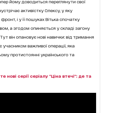
епер йому доводиться переглянути свої
зустрічає активістку Олексу, у яку
фронт, і у її пошуках Вітька спочатку
ом, а згодом опиняється у складі загону
Тут він опановує нові навички: від тримання
є учасником важливої операції, яка
ньому протистоянні українського та
е нові серії серіалу "Ціна втечі": де та