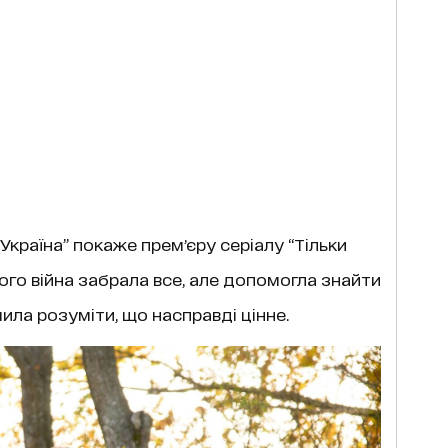
1 Україна” покаже премʼєру серіалу “Тільки
якого війна забрала все, але допомогла знайти
ила розуміти, що насправді цінне.