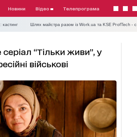
Новини
відео
телепрограма
: кастинг
Шлях майстра разом із Work.ua та KSE ProfTech - 
 серіал “Тільки живи”, у
сійні військові