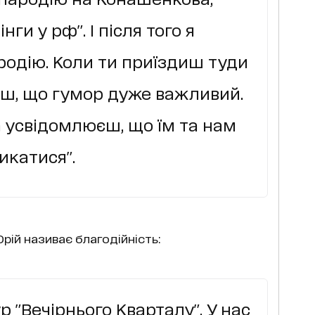
ги у рф". І після того я
родію. Коли ти приїздиш туди
ієш, що гумор дуже важливий.
а усвідомлюєш, що їм та нам
икатися".
рій називає благодійність:
р "Вечірнього Кварталу". У нас