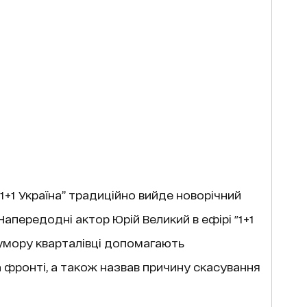
“1+1 Україна” традиційно вийде новорічний
 Напередодні актор Юрій Великий в ефірі "1+1
гумору кварталівці допомагають
а фронті, а також назвав причину скасування