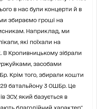
цього в нас були концерти й в
в ми збираємо гроші на
сникам. Наприклад, ми
ікапи, які поїхали на
. В Кропивницькому зібрали
буржуйками, засобами
Бр. Крім того, збирали кошти
29 батальйону 3 ОШБр. Це
ів ЗСУ, який базується в
мають благодійний характер".