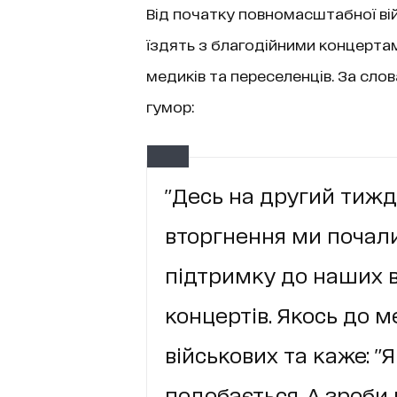
Від початку повномасштабної вій
їздять з благодійними концертам
медиків та переселенців. За слов
гумор:
"Десь на другий тиж
вторгнення ми почали
підтримку до наших в
концертів. Якось до м
військових та каже: "Я
подобається. А зроби