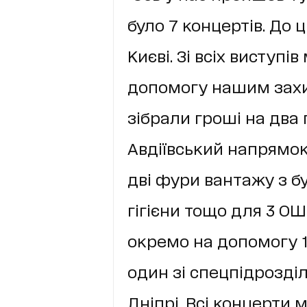
було 7 концертів. До 
Києві. Зі всіх виступі
допомогу нашим захи
зібрали гроші на два п
Авдіївський напрямок
дві фури вантажу з 
гігієни тощо для 3 ОШ
окремо на допомогу 1
один зі спецпідрозділ
Дніпрі. Всі концерти 