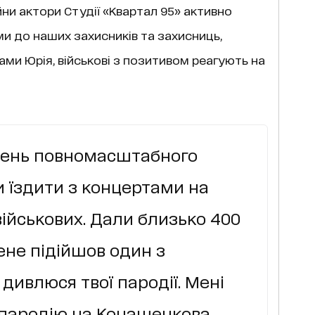
ни актори Студії «Квартал 95» активно
и до наших захисників та захисниць,
ами Юрія, військові з позитивом реагують на
день повномасштабного
 їздити з концертами на
ійськових. Дали близько 400
ене підійшов один з
 дивлюся твої пародії. Мені
 пародію на Конашенкова,