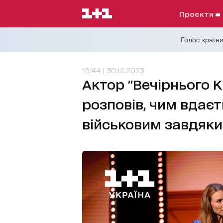
проєкти
Голос країни
15:44 | 30.12.2023
Актор "Вечірнього 
розповів, чим вдає
військовим завдяки