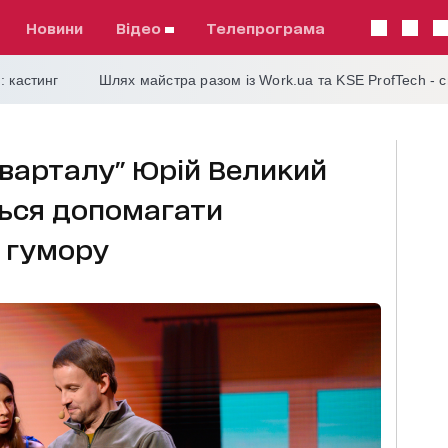
Новини
відео
телепрограма
: кастинг
Шлях майстра разом із Work.ua та KSE ProfTech - 
Кварталу" Юрій Великий
ться допомагати
 гумору