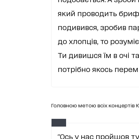
який проводить брифін
подивився, зробив па
до хлопців, то розум
Ти дивишся їм в очі т
потрібно якось перем
Головною метою всіх концертів Ю
"Ось у нас пройшов ту