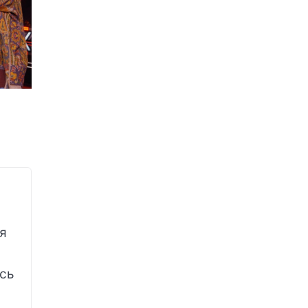
 я
усь