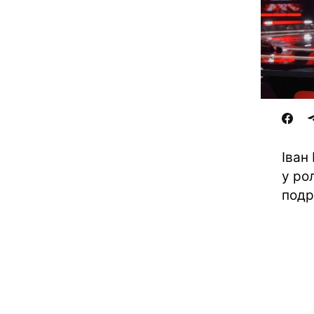
Іван
у ро
подр