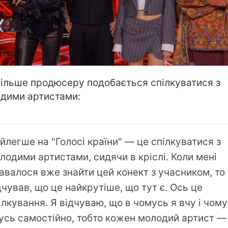
ільше продюсеру подобається спілкуватися з
дими артистами:
йлегше на "Голосі країни" — це спілкуватися з
лодими артистами, сидячи в кріслі. Коли мені
авалося вже знайти цей конект з учасником, то
дчував, що це найкрутіше, що тут є. Ось це
ілкування. Я відчуваю, що в чомусь я вчу і чом
усь самостійно, тобто кожен молодий артист —