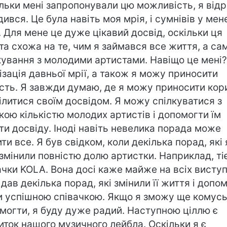
ільки мені запропонували цю можливість, я від
дився. Це була навіть моя мрія, і сумнівів у мен
. Для мене це дуже цікавий досвід, оскільки ця
та схожа на те, чим я займався все життя, а са
кування з молодими артистами. Навіщо це мені?
ізація давньої мрії, а також я можу приносити
сть. Я завжди думаю, де я можу приносити кор
ділитися своїм досвідом. Я можу спілкуватися з
кою кількістю молодих артистів і допомогти їм
ти досвіду. Іноді навіть невелика порада може
ити все. Я був свідком, коли декілька порад, які 
 змінили повністю долю артистки. Наприклад, ті
ачки KOLA. Вона досі каже майже на всіх виступ
 дав декілька порад, які змінили її життя і допо
и успішною співачкою. Якщо я зможу ще комус
могти, я буду дуже радий. Наступною ціллю є
иток нашого музичного лейбла. Оскільки я є