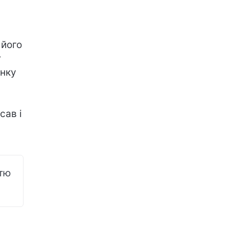
 його
т
унку
сав і
стю