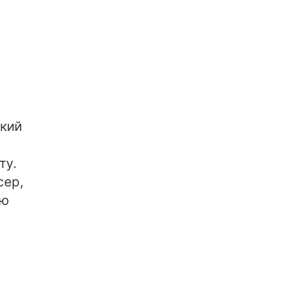
який
ту.
сер,
’ю