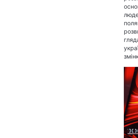
осно
люде
поля
розв
гляд
укра
змін