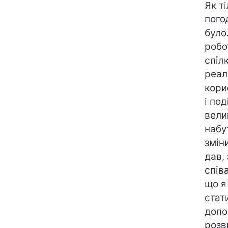
Як т
пого
було
робо
спіл
реал
кори
і по
вели
набу
змін
дав,
спів
що я
стат
допо
розв