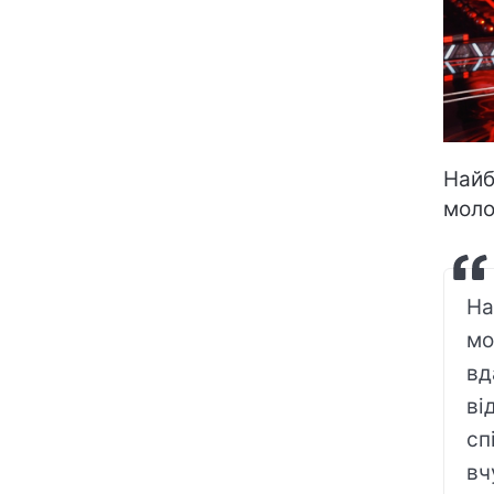
Найб
моло
На
мо
вд
ві
сп
вч