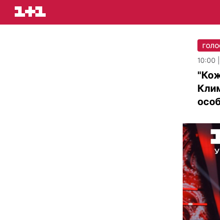
ГОЛО
10:00 
"Кож
Клим
осо