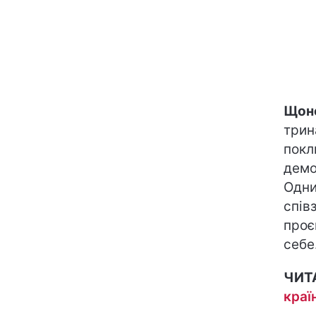
Щоне
трин
покл
демо
Одни
спів
проє
себе
ЧИТ
краї