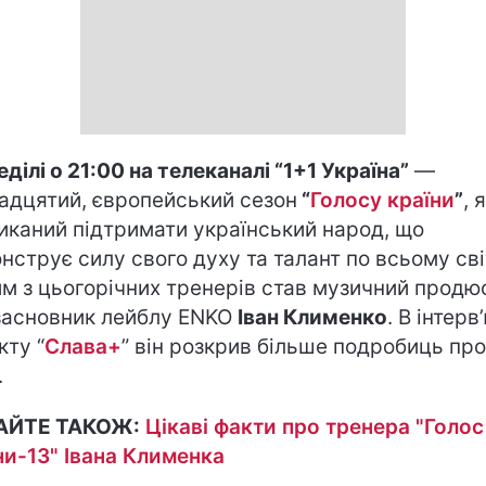
ділі о 21:00 на телеканалі “1+1 Україна”
—
адцятий, європейський сезон
“
Голосу країни
”
, 
иканий підтримати український народ, що
нструє силу свого духу та талант по всьому сві
м з цьогорічних тренерів став музичний продю
засновник лейблу ENKO
Іван Клименко
. В інтерв
кту “
Слава+
” він розкрив більше подробиць про
.
АЙТЕ ТАКОЖ:
Цікаві факти про тренера "Голос
ни-13" Івана Клименка