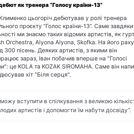
дебют як тренера “Голосу країни-13”
 Клименко цьогоріч дебютував у ролі тренера
льного проєкту “Голос країни-13”. Саме завдяки
ьності ми знаємо таких відомих артистів, як гур
sh Orchestra, Alyona Alyona, Skofka. На його рах
д 300 пісень. Деяких артистів, з якими він
працює зараз, Іван побачив вперше на "Голосі
ни": це KOLA та KOZAK SIROMAHA. Саме він напи
дюсував хіт "Біля серця".
 можу вступити в спілкування з великою кількі
лодих артистів і допомогти їм набути досвіду”.