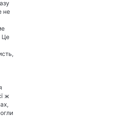
разу
е не
ме
 Це
исть,
я
єї ж
ах,
могли
ь