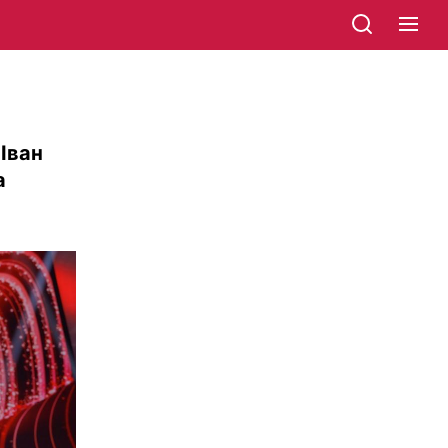
Іван
а