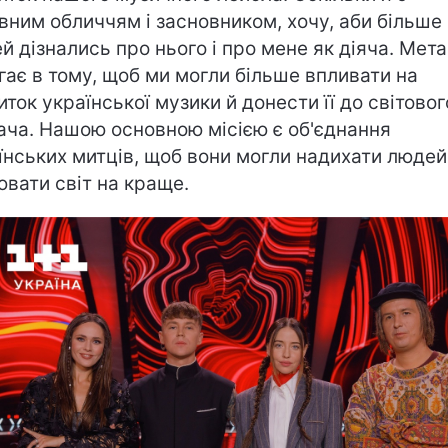
вним обличчям і засновником, хочу, аби більше
й дізнались про нього і про мене як діяча. Мета
гає в тому, щоб ми могли більше впливати на
иток української музики й донести її до світовог
ача. Нашою основною місією є об'єднання
їнських митців, щоб вони могли надихати людей 
ювати світ на краще.