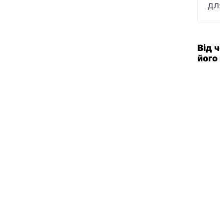
дл
Від 
його