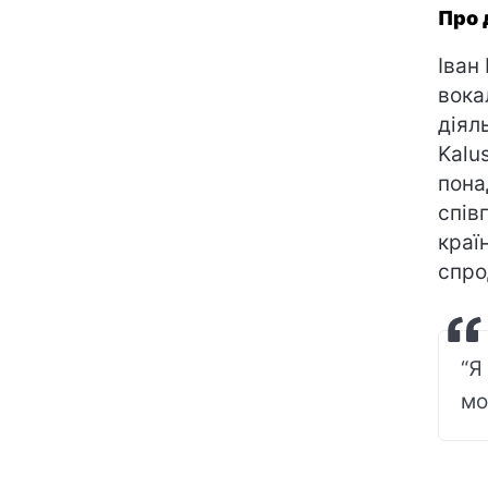
Про 
Іван
вока
діял
Kalu
пона
спів
краї
спро
“Я
мо