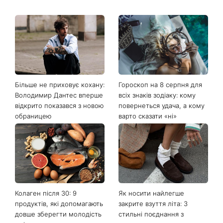
Більше не приховує кохану:
Гороскоп на 8 серпня для
Володимир Дантес вперше
всіх знаків зодіаку: кому
відкрито показався з новою
повернеться удача, а кому
обраницею
варто сказати «ні»
Колаген після 30: 9
Як носити найлегше
продуктів, які допомагають
закрите взуття літа: 3
довше зберегти молодість
стильні поєднання з