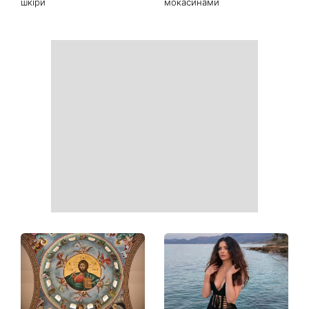
шкіри
мокасинами