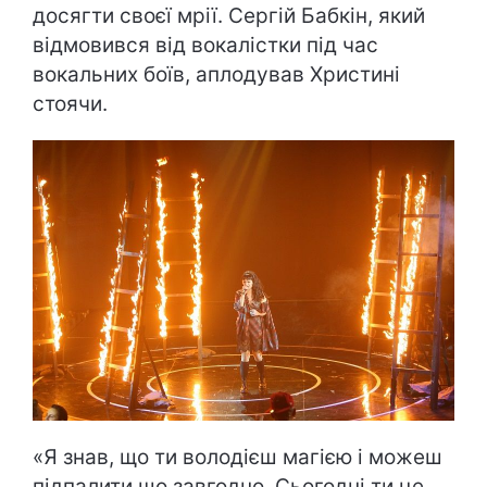
досягти своєї мрії. Сергій Бабкін, який
відмовився від вокалістки під час
вокальних боїв, аплодував Христині
стоячи.
«Я знав, що ти володієш магією і можеш
підпалити що завгодно. Сьогодні ти це