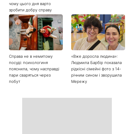
Останні новини
День ангела 9 серпня:
Найпопулярніший салат
Пантелеймон, Микола та
літа: готуємо «Зелену
Сава серед іменинників -
Богиню»