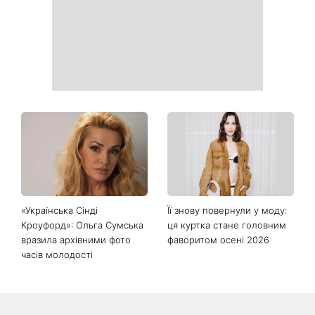
чому цього дня варто
зробити добру справу
Справа не в немитому
«Вже доросла людина»:
посуді: психологиня
Людмила Барбір показала
пояснила, чому насправді
рідкісні сімейні фото з 14-
пари сваряться через
річним сином і зворушила
побут
Мережу