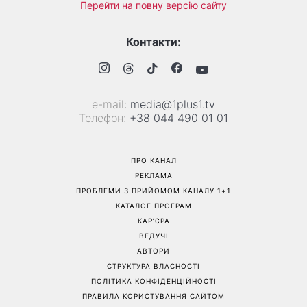
«Українська Сінді
Її знову повернули у моду:
Кроуфорд»: Ольга Сумська
ця куртка стане головним
вразила архівними фото
фаворитом осені 2026
часів молодості
Перейти на повну версію сайту