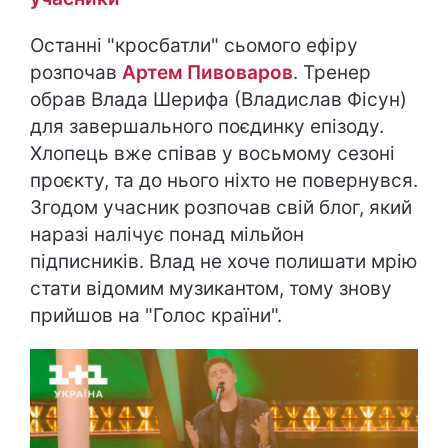
Останні "кросбатли" сьомого ефіру
розпочав
Артем Пивоваров
. Тренер
обрав Влада Шерифа (Владислав Фісун)
для завершального поєдинку епізоду.
Хлопець вже співав у восьмому сезоні
проєкту, та до нього ніхто не повернувся.
Згодом учасник розпочав свій блог, який
наразі налічує понад мільйон
підписників. Влад не хоче полишати мрію
стати відомим музикантом, тому знову
прийшов на "Голос країни".