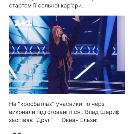
стартом її сольної кар'єри.
На "кросбатлах" учасники по черзі
виконали підготовані пісні. Влад Шериф
заспівав "Друг" — Океан Ельзи: